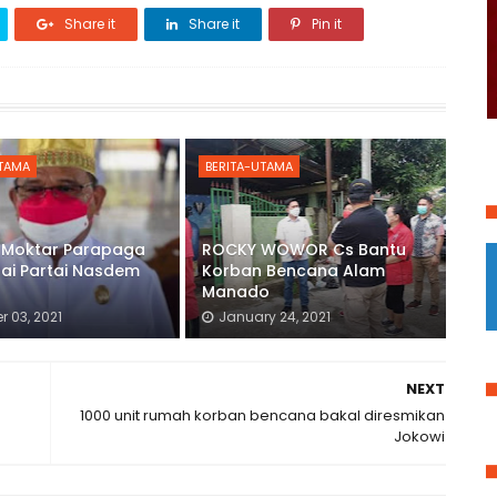
Share it
Share it
Pin it
UTAMA
BERITA-UTAMA
Moktar Parapaga
ROCKY WOWOR Cs Bantu
ai Partai Nasdem
Korban Bencana Alam
Manado
r 03, 2021
January 24, 2021
NEXT
1000 unit rumah korban bencana bakal diresmikan
Jokowi