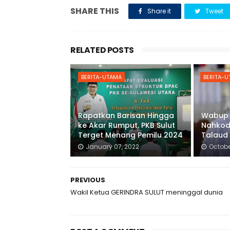
SHARE THIS
Share it
Tweet
RELATED POSTS
BERITA-UTAMA
BERITA-
Rapatkan Barisan Hingga
Wabup 
ke Akar Rumput, PKB Sulut
Nahkod
Terget Menang Pemilu 2024
Talaud
January 07, 2022
Octobe
PREVIOUS
Wakil Ketua GERINDRA SULUT meninggal dunia