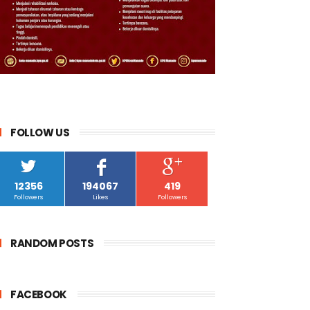
FOLLOW US
12356
194067
419
Followers
Likes
Followers
RANDOM POSTS
FACEBOOK