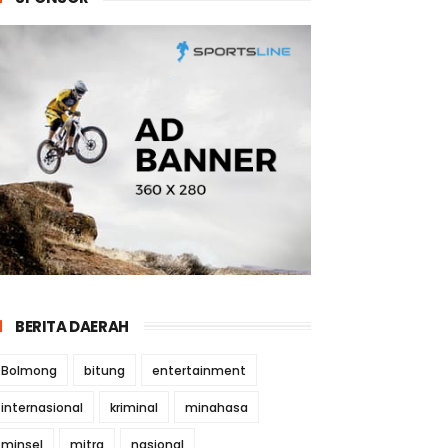
BERITA DAERAH
Bolmong
bitung
entertainment
internasional
kriminal
minahasa
minsel
mitra
nasional