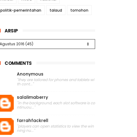
politik-pemerintahan
talaud
tomohon
ARSIP
COMMENTS
Anonymous
"they are tailored for phones and tablets wi
th cont..."
salalimaberry
"in the background, each slot software is co
ntinuou..."
farrahfackrell
"players can open statistics to view the win
ning nu..."