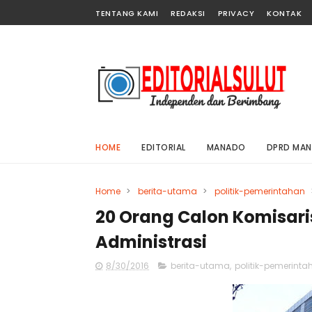
TENTANG KAMI
REDAKSI
PRIVACY
KONTAK
HOME
EDITORIAL
MANADO
DPRD MA
Home
>
berita-utama
>
politik-pemerintahan
20 Orang Calon Komisari
Administrasi
8/30/2016
berita-utama
,
politik-pemerinta