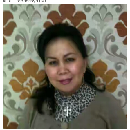
APBD,” tandasnya.(Iv)