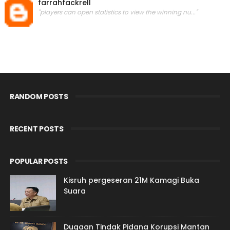
farrahfackrell
"players can open statistics to view the winning nu..."
RANDOM POSTS
RECENT POSTS
POPULAR POSTS
Kisruh pergeseran 21M Kamagi Buka
Suara
Dugaan Tindak Pidana Korupsi Mantan