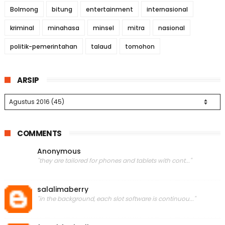
Bolmong
bitung
entertainment
internasional
kriminal
minahasa
minsel
mitra
nasional
politik-pemerintahan
talaud
tomohon
ARSIP
COMMENTS
Anonymous
"they are tailored for phones and tablets with cont..."
salalimaberry
"in the background, each slot software is continuou..."