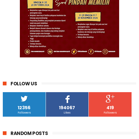
FOLLOW US
12356
194067
419
Followers
Likes
Followers
RANDOM POSTS