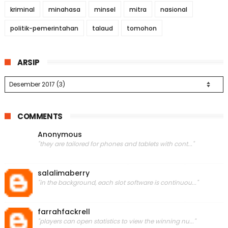
kriminal
minahasa
minsel
mitra
nasional
politik-pemerintahan
talaud
tomohon
ARSIP
COMMENTS
Anonymous
"they are tailored for phones and tablets with cont..."
salalimaberry
"in the background, each slot software is continuou..."
farrahfackrell
"players can open statistics to view the winning nu..."