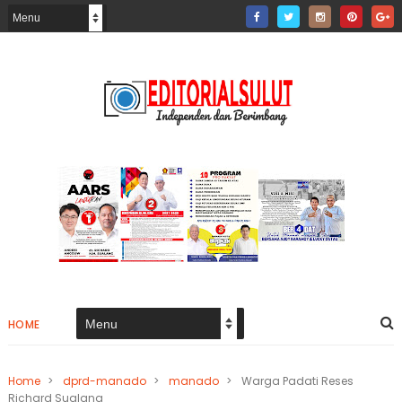
HOME
Home
>
dprd-manado
>
manado
>
Warga Padati Reses
Richard Sualang