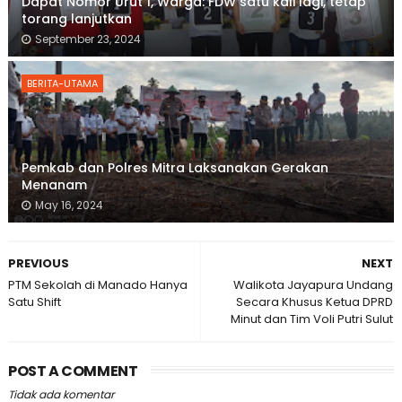
Dapat Nomor Urut 1, Warga: FDW satu kali lagi, tetap
torang lanjutkan
September 23, 2024
BERITA-UTAMA
Pemkab dan Polres Mitra Laksanakan Gerakan
Menanam
May 16, 2024
PREVIOUS
NEXT
PTM Sekolah di Manado Hanya
Walikota Jayapura Undang
Satu Shift
Secara Khusus Ketua DPRD
Minut dan Tim Voli Putri Sulut
POST A COMMENT
Tidak ada komentar