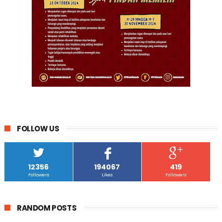
FOLLOW US
12356
194067
419
Followers
Likes
Followers
RANDOM POSTS