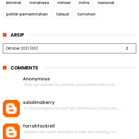
kriminal
minahasa
minsel
mitra
nasional
politik-pemerintahan
talaud
tomohon
ARSIP
COMMENTS
Anonymous
"they are tailored for phones and tablets with cont..."
salalimaberry
"in the background, each slot software is continuou..."
farrahfackrell
"players can open statistics to view the winning nu..."