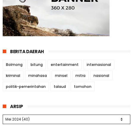
BERITA DAERAH
Bolmong
bitung
entertainment
internasional
kriminal
minahasa
minsel
mitra
nasional
politik-pemerintahan
talaud
tomohon
ARSIP