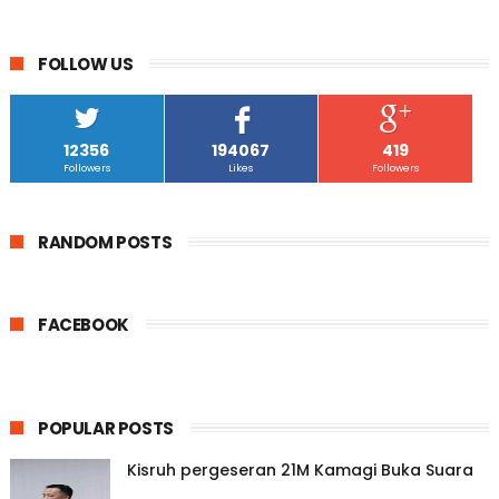
FOLLOW US
12356
194067
419
Followers
Likes
Followers
RANDOM POSTS
FACEBOOK
POPULAR POSTS
Kisruh pergeseran 21M Kamagi Buka Suara