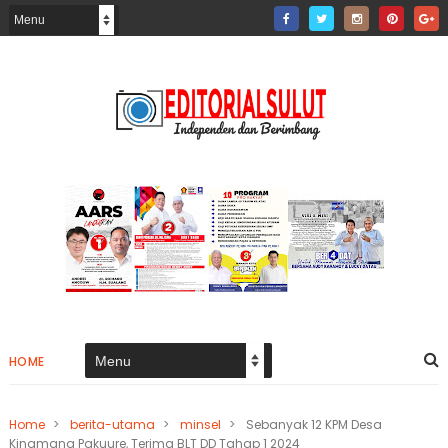
HOME
Home
>
berita-utama
>
minsel
>
Sebanyak 12 KPM Desa
Kinamang Pakuure, Terima BLT DD Tahap 1 2024