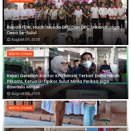
Bupati FDW, Hadiri Musda DPD Dan DPC Srikandi Jaga
Desa Se-Sulut
August 06, 2026
BERITA-UTAMA
Kejari Geledah Kantor KPU Minsel Terkait Dana Hibah
Pilkada, Ketua Li-Tipikor Sulut Minta Periksa juga
Bawaslu Minsel
August 05, 2026
BERITA-UTAMA