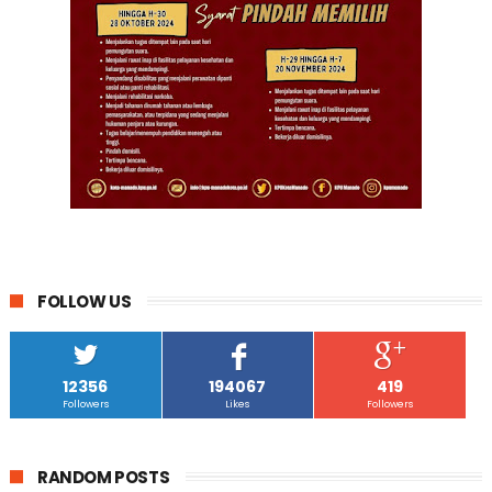
FOLLOW US
12356
194067
419
Followers
Likes
Followers
RANDOM POSTS