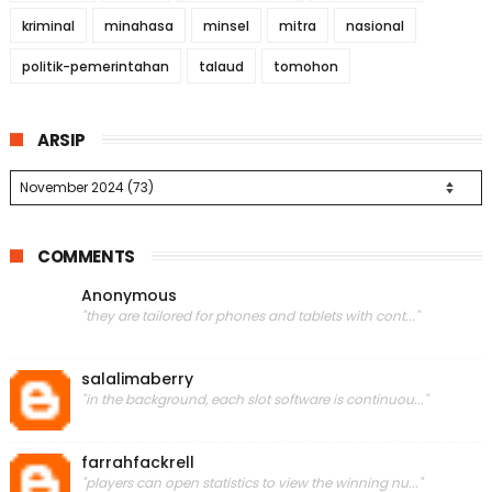
kriminal
minahasa
minsel
mitra
nasional
politik-pemerintahan
talaud
tomohon
ARSIP
COMMENTS
Anonymous
"they are tailored for phones and tablets with cont..."
salalimaberry
"in the background, each slot software is continuou..."
farrahfackrell
"players can open statistics to view the winning nu..."