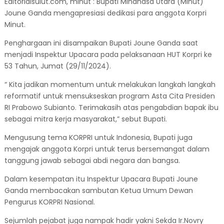
Editorialsulut.com, minut : Bupati Minahasa Utara (Minut)
Joune Ganda mengapresiasi dedikasi para anggota Korpri
Minut.
Penghargaan ini disampaikan Bupati Joune Ganda saat
menjadi Inspektur Upacara pada pelaksanaan HUT Korpri ke
53 Tahun, Jumat (29/11/2024).
“ Kita jadikan momentum untuk melakukan langkah langkah
reformatif untuk mensukseskan program Asta Cita Presiden
RI Prabowo Subianto. Terimakasih atas pengabdian bapak ibu
sebagai mitra kerja masyarakat,” sebut Bupati.
Mengusung tema KORPRI untuk Indonesia, Bupati juga
mengajak anggota Korpri untuk terus bersemangat dalam
tanggung jawab sebagai abdi negara dan bangsa.
Dalam kesempatan itu Inspektur Upacara Bupati Joune
Ganda membacakan sambutan Ketua Umum Dewan
Pengurus KORPRI Nasional.
Sejumlah pejabat juga nampak hadir yakni Sekda Ir.Novry