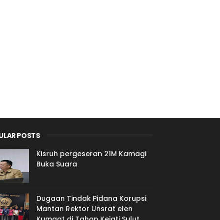
ULAR POSTS
Kisruh pergeseran 21M Kamagi
Buka Suara
Dugaan Tindak Pidana Korupsi
Mantan Rektor Unsrat elen
Kumaat di Tahan Kejati Sulut