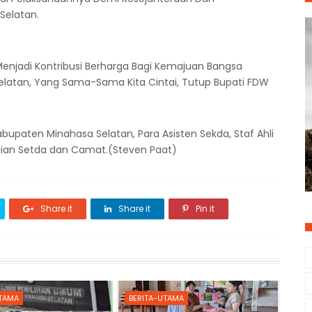
Selatan.
 Menjadi Kontribusi Berharga Bagi Kemajuan Bangsa
elatan, Yang Sama-Sama Kita Cintai, Tutup Bupati FDW
abupaten Minahasa Selatan, Para Asisten Sekda, Staf Ahli
agian Setda dan Camat.(Steven Paat)
Share it
Share it
Pin it
UTAMA
BERITA-UTAMA