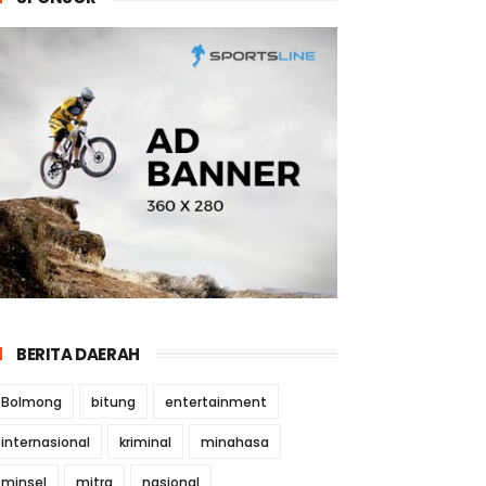
BERITA DAERAH
Bolmong
bitung
entertainment
internasional
kriminal
minahasa
minsel
mitra
nasional