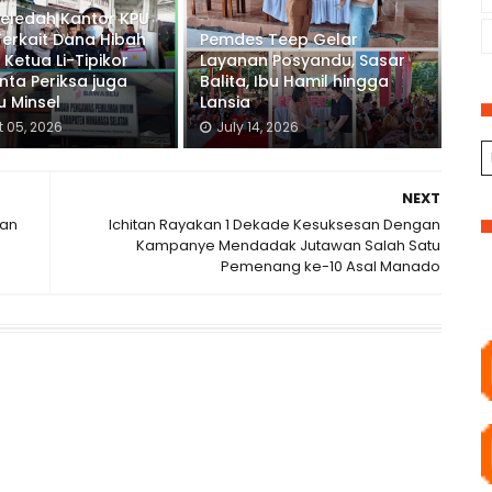
Geledah Kantor KPU
Terkait Dana Hibah
Pemdes Teep Gelar
 Ketua Li-Tipikor
Layanan Posyandu, Sasar
inta Periksa juga
Balita, Ibu Hamil hingga
 Minsel
Lansia
 05, 2026
July 14, 2026
NEXT
kan
Ichitan Rayakan 1 Dekade Kesuksesan Dengan
Kampanye Mendadak Jutawan Salah Satu
Pemenang ke-10 Asal Manado