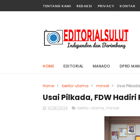
TENTANG KAMI
REDAKSI
PRIVACY
KONTAK
HOME
EDITORIAL
MANADO
DPRD MA
Home
>
berita-utama
>
minsel
>
Usai Pilkada
Usai Pilkada, FDW Hadiri
11/29/2024
berita-utama
,
minsel