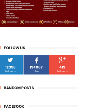
FOLLOW US
12356
194067
419
Followers
Likes
Followers
RANDOM POSTS
FACEBOOK