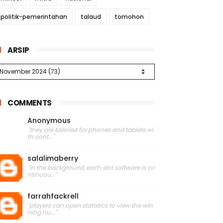
politik-pemerintahan
talaud
tomohon
ARSIP
COMMENTS
Anonymous
"they are tailored for phones and tablets wi
th cont..."
salalimaberry
"in the background, each slot software is co
ntinuou..."
farrahfackrell
"players can open statistics to view the win
ning nu..."