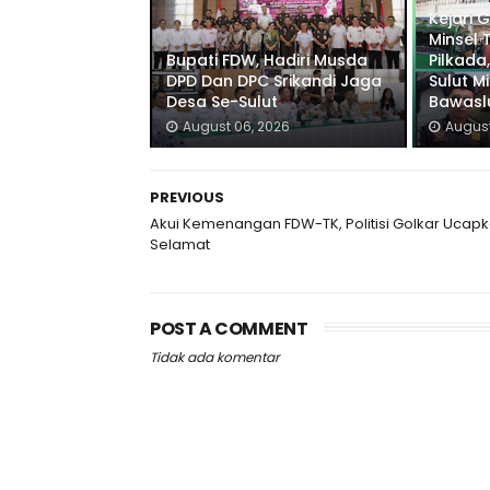
Kejari 
Minsel 
Bupati FDW, Hadiri Musda
Pilkada,
DPD Dan DPC Srikandi Jaga
Sulut M
Desa Se-Sulut
Bawaslu
August 06, 2026
August
PREVIOUS
Akui Kemenangan FDW-TK, Politisi Golkar Ucap
Selamat
POST A COMMENT
Tidak ada komentar