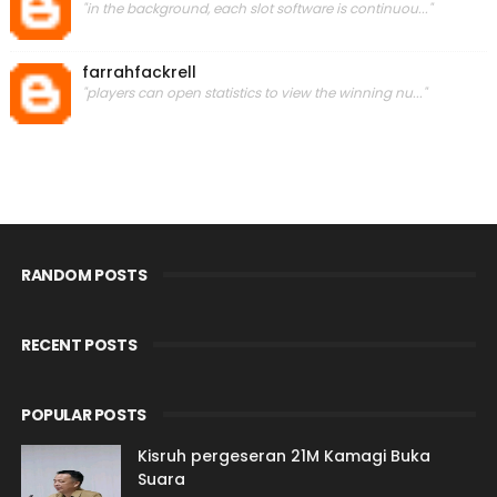
"in the background, each slot software is continuou..."
farrahfackrell
"players can open statistics to view the winning nu..."
RANDOM POSTS
RECENT POSTS
POPULAR POSTS
Kisruh pergeseran 21M Kamagi Buka
Suara