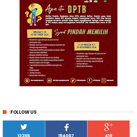
FOLLOW US
12356
194067
419