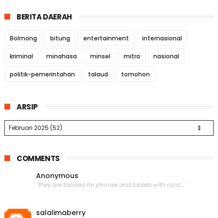
BERITA DAERAH
Bolmong
bitung
entertainment
internasional
kriminal
minahasa
minsel
mitra
nasional
politik-pemerintahan
talaud
tomohon
ARSIP
COMMENTS
Anonymous
"they are tailored for phones and tablets with cont..."
salalimaberry