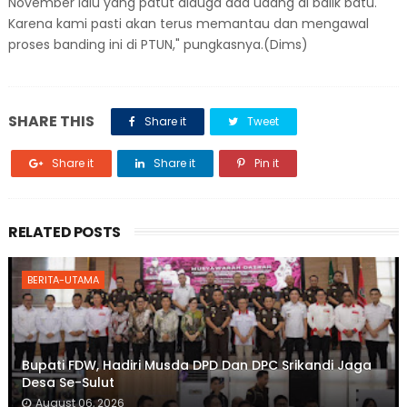
November lalu yang patut diduga ada udang di balik batu.
Karena kami pasti akan terus memantau dan mengawal
proses banding ini di PTUN," pungkasnya.(Dims)
SHARE THIS
Share it
Tweet
Share it
Share it
Pin it
RELATED POSTS
BERITA-UTAMA
Bupati FDW, Hadiri Musda DPD Dan DPC Srikandi Jaga
Desa Se-Sulut
August 06, 2026