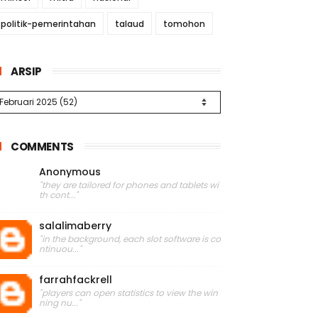
politik-pemerintahan
talaud
tomohon
ARSIP
COMMENTS
Anonymous
"they are tailored for phones and tablets wi
th cont..."
salalimaberry
"in the background, each slot software is co
ntinuou..."
farrahfackrell
"players can open statistics to view the win
ning nu..."