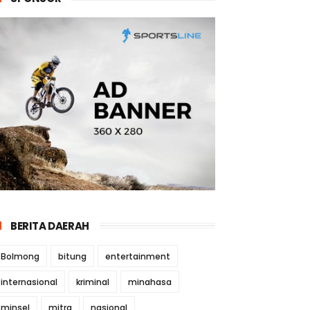
BERITA DAERAH
Bolmong
bitung
entertainment
internasional
kriminal
minahasa
minsel
mitra
nasional