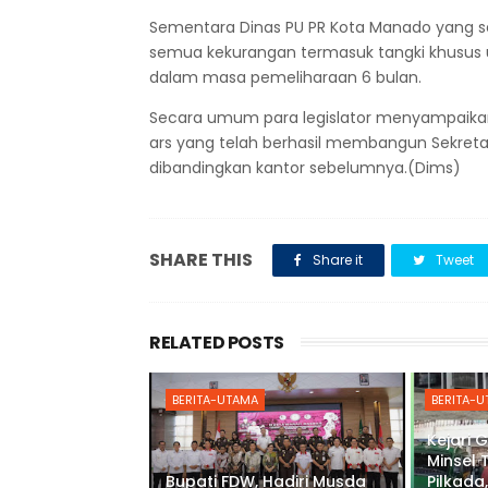
Sementara Dinas PU PR Kota Manado yang sek
semua kekurangan termasuk tangki khusus
dalam masa pemeliharaan 6 bulan.
Secara umum para legislator menyampaikan
ars yang telah berhasil membangun Sekretar
dibandingkan kantor sebelumnya.(Dims)
SHARE THIS
Share it
Tweet
RELATED POSTS
BERITA-UTAMA
BERITA-
Kejari 
Minsel 
Bupati FDW, Hadiri Musda
Pilkada,