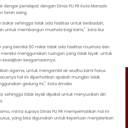
pat dengar pendapat dengan Dinas PU PR Kota Manado
an Senin siang.
 bakar sehingga tidak ada fasilitas untuk beribadah,
sikan untuk membangun mushola bagi kami," kata Nur
g bernilai 60 miliar tidak ada fasilitas mushola dan
a mereka menggunakan ruangan yang tidak layak untuk
an kewajiban keagamaannya.
jiban agama, untuk mengambil air wudhu kami harus
harusnya hal ini diperhatikan apakah mungkin tidak
ggunakan gedung ini,". Kata Amalia.
or sehingga tidak layak dipakai untuk menyucikan diri
a.
Tamo, minta supaya Dinas PU PR memperhatikan hal ini
husus, yang bisa digunakan untuk keperluan menjalankan