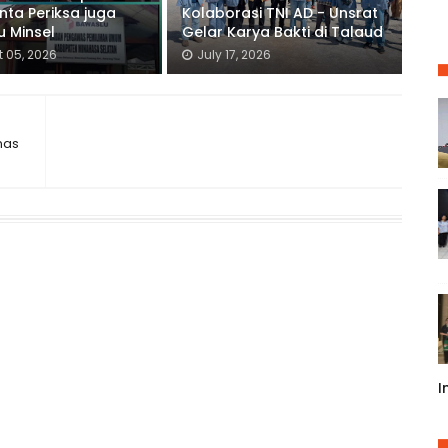
inta Periksa juga
Kolaborasi TNI AD - Unsrat
 Minsel
Gelar Karya Bakti di Talaud
 05, 2026
July 17, 2026
nas
I