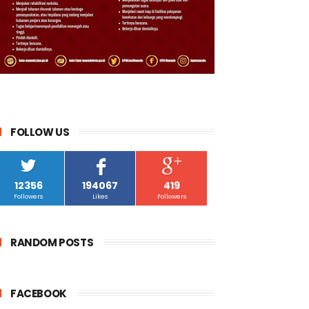
FOLLOW US
12356
194067
419
Followers
Likes
Followers
RANDOM POSTS
FACEBOOK