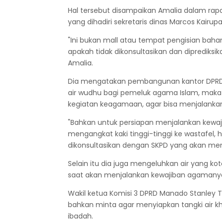
Hal tersebut disampaikan Amalia dalam ra
yang dihadiri sekretaris dinas Marcos Kairup
"Ini bukan mall atau tempat pengisian bahan
apakah tidak dikonsultasikan dan dipredik
Amalia.
Dia mengatakan pembangunan kantor DPRD yan
air wudhu bagi pemeluk agama Islam, mak
kegiatan keagamaan, agar bisa menjalank
"Bahkan untuk persiapan menjalankan kewa
mengangkat kaki tinggi-tinggi ke wastafel, 
dikonsultasikan dengan SKPD yang akan men
Selain itu dia juga mengeluhkan air yang kot
saat akan menjalankan kewajiban agamany
Wakil ketua Komisi 3 DPRD Manado Stanley 
bahkan minta agar menyiapkan tangki air k
ibadah.