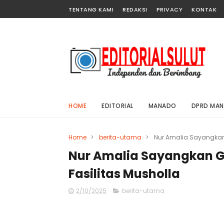
TENTANG KAMI
REDAKSI
PRIVACY
KONTAK
HOME
EDITORIAL
MANADO
DPRD MA
Home
>
berita-utama
>
Nur Amalia Sayangkan
Nur Amalia Sayangkan 
Fasilitas Musholla
2/10/2025
berita-utama