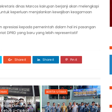
retaris dinas Marcos kairupan berjanji akan melengkapi
 untuk keperluan menjalankan kewajiban keagamaan
 apresiasi kepada pemerintah dalam hal ini pasangan
iat DPRD yang baru yang lebih representatif
Share it
Share it
Pin it
UTAMA
BERITA-UTAMA
Geledah Kantor KPU
Terkait Dana Hibah
 Ketua Li-Tipikor