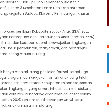
n, Klaster 1 Hak Sipil Dan Kebebasan, Klaster 2
tif, Klaster 3 Kesehatan Dasar Dan Kesejahteraan,
ang, Kegiatan Budaya, Klaster 5 Perlindungan Khusus
ari proses penilaian Kabupaten Layak Anak (KLA) 2025
ayaan Perempuan dan Perlindungan Anak (Kemen PPPA)
komitmen dan kesiapan daerah mewujudkan lingkungan
agai unsur pemerintah, masyarakat, dan pemangku
ecara daring maupun luring.
dak hanya menjadi ajang penilaian formal, tetapi juga
gai program dan kebijakan ramah anak yang telah
ruh stakeholder, Pemerintah Kabupaten minahasa selatan
an lingkungan yang aman, inklusif, dan mendukung
ari verifikasi ini nantinya akan menjadi dasar dalam
 tahun 2025 serta menjadi dorongan untuk terus
hak anak di masa mendatang.