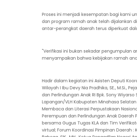
Proses ini menjadi kesempatan bagi kami 
dan program ramah anak telah dijalankan d
antar-perangkat daerah terus diperkuat da
"Verifikasi ini bukan sekadar pengumpulan a
menyampaikan bahwa kebijakan ramah anak b
Hadir dalam kegiatan ini Asisten Deputi Ko
Wilayah I Ibu Devy Nia Pradhika, SE., M.Si.
dan Perlindungan Anak RI Bpk. Sony Wiyarso 
Lapangan/VLH Kabupaten Minahasa Selata
Membaca dan Literasi Perpustakaan Nasiona
Perempuan dan Perlindungan Anak Daerah Prov
bersama Gugus Tugas KLA dan Tim Verifikato
virtual; Forum Koordinasi Pimpinan Daerah :