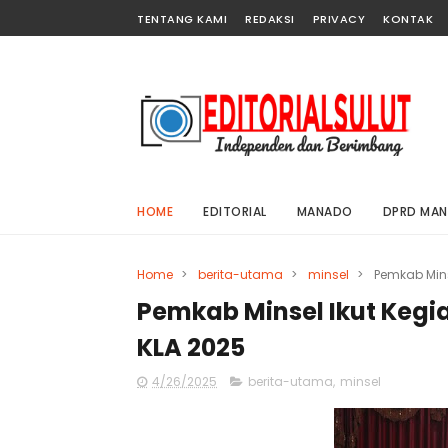
TENTANG KAMI
REDAKSI
PRIVACY
KONTAK
HOME
EDITORIAL
MANADO
DPRD MA
Home
>
berita-utama
>
minsel
>
Pemkab Mins
Pemkab Minsel Ikut Kegi
KLA 2025
4/26/2025
berita-utama
,
minsel