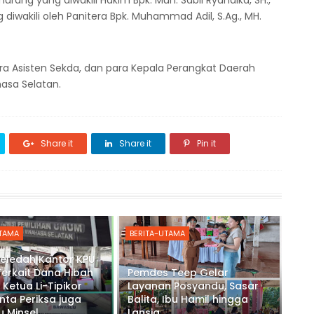
urang yang diwakili Hakim Bpk. Muh. Sabil Ryandika, SH.,
iwakili oleh Panitera Bpk. Muhammad Adil, S.Ag., MH.
ra Asisten Sekda, dan para Kepala Perangkat Daerah
asa Selatan.
Share it
Share it
Pin it
UTAMA
BERITA-UTAMA
Geledah Kantor KPU
Terkait Dana Hibah
Pemdes Teep Gelar
 Ketua Li-Tipikor
Layanan Posyandu, Sasar
inta Periksa juga
Balita, Ibu Hamil hingga
 Minsel
Lansia