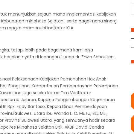
untuk menunjukkan sejauh mana implementasi kebijakan
i Kabupaten minahasa Selatan , serta bagaimana sinergi
lam rangka memenuhi indikator KLA.
ngka, tetapi lebih pada bagaimana kami bisa
erjalan nyata di lapangan," ucap dr. Erwin Schouten .
ordinasi Pelaksanaan Kebijakan Pemenuhan Hak Anak
, Pejabat Fungsional Kementerian Pemberdayaan Perempuan
Suwarsono juga selaku Ketua Tim Verifikator
n bersama Jajaran, Kapokja Pengembangan Kegemaran
l RI Bpk. Endy Santoso, Kepala Dinas Pemberdayaan
insi Sulawesi Utara Ibu Wanda L. C. Musu, SE,, ME.,
r Provinsi Sulawesi Utara, yang semuanya hadir secara
 Kapolres Minahasa Selatan Bpk. AKBP David Candra