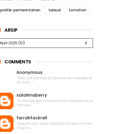
politik-pemerintahan
talaud
tomohon
ARSIP
COMMENTS
Anonymous
"they are tailored for phones and tablets wi
th cont..."
salalimaberry
"in the background, each slot software is co
ntinuou..."
farrahfackrell
"players can open statistics to view the win
ning nu..."