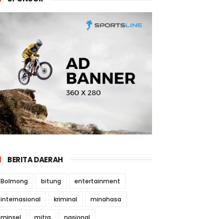
BERITA DAERAH
Bolmong
bitung
entertainment
internasional
kriminal
minahasa
minsel
mitra
nasional