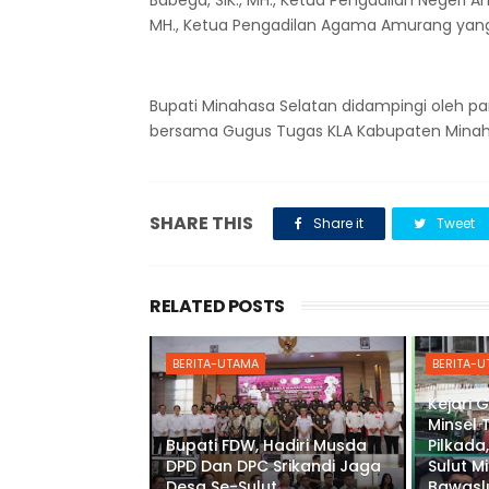
Babega, SIK., MH., Ketua Pengadilan Negeri Am
MH., Ketua Pengadilan Agama Amurang yang d
Bupati Minahasa Selatan didampingi oleh pa
bersama Gugus Tugas KLA Kabupaten Minah
SHARE THIS
Share it
Tweet
RELATED POSTS
BERITA-UTAMA
BERITA-
Kejari 
Minsel 
Bupati FDW, Hadiri Musda
Pilkada,
DPD Dan DPC Srikandi Jaga
Sulut M
Desa Se-Sulut
Bawaslu