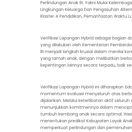
Perlindungan Anak RI. Yakni Mulai Kelembagaa
Lingkungan Keluarga Dan Pengasuhan Alterna
Klaster 4 Pendidikan, Pemanfaatan Waktu Lu
Verifikasi Lapangan Hybrid sebagai bagian d
yang dilakukan oleh Kementerian Pemberd
RI menjadi langkah krusial dalam menilai 
yang ramah anak, dengan melibatkan berb
kepentingan lainnya secara terpadu, baik s
Verifikasi Lapangan Hybrid ini diharapkan ti
momentum evaluasi menyeluruh atas berba
dijalankan. Melalui keterlibatan aktif selu
menunjukkan komitmennya dalam menciptak
tumbuh kembang anak secara optimal. Hasil d
menentukan predikat Kabupaten Layak Anak
memperkuat perlindungan dan pemenuhan 