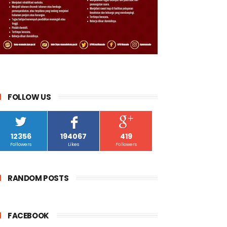
FOLLOW US
12356
194067
419
Followers
Likes
Followers
RANDOM POSTS
FACEBOOK