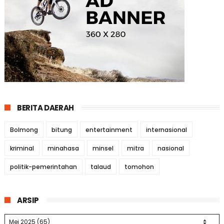
BERITA DAERAH
Bolmong
bitung
entertainment
internasional
kriminal
minahasa
minsel
mitra
nasional
politik-pemerintahan
talaud
tomohon
ARSIP