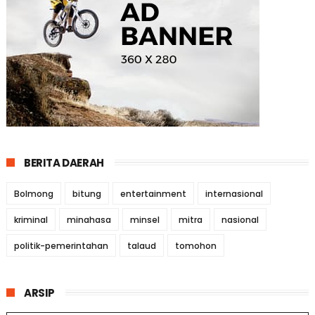
BERITA DAERAH
Bolmong
bitung
entertainment
internasional
kriminal
minahasa
minsel
mitra
nasional
politik-pemerintahan
talaud
tomohon
ARSIP