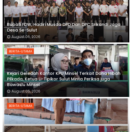
Bupati FDW, Hadiri Musda DPD Dan DPC Srikandi Jaga
Desa Se-Sulut
August 06, 2026
BERITA-UTAMA
Kejari Geledah Kantor KPU Minsel Terkait Dana Hibah
Pilkada, Ketua Li-Tipikor Sulut Minta Periksa juga
Bawaslu Minsel
August 05, 2026
BERITA-UTAMA