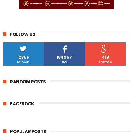
FOLLOW US
12356
194067
419
Followers
Likes
Followers
RANDOM POSTS
FACEBOOK
POPULAR POSTS