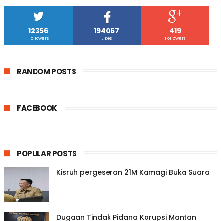
12356
194067
419
Followers
Likes
Followers
RANDOM POSTS
FACEBOOK
POPULAR POSTS
Kisruh pergeseran 21M Kamagi Buka Suara
Dugaan Tindak Pidana Korupsi Mantan