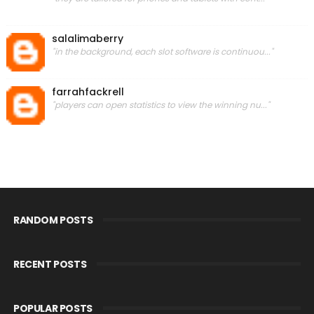
salalimaberry
"in the background, each slot software is continuou..."
farrahfackrell
"players can open statistics to view the winning nu..."
RANDOM POSTS
RECENT POSTS
POPULAR POSTS