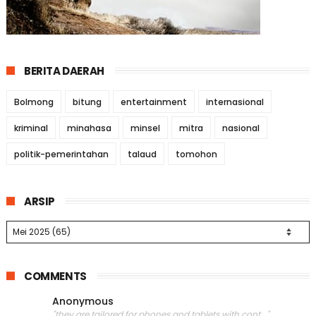
BERITA DAERAH
Bolmong
bitung
entertainment
internasional
kriminal
minahasa
minsel
mitra
nasional
politik-pemerintahan
talaud
tomohon
ARSIP
COMMENTS
Anonymous
"they are tailored for phones and tablets with cont..."