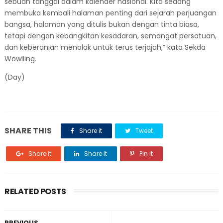
sebuah tanggal dalam kalender nasional. Kita sedang
membuka kembali halaman penting dari sejarah perjuangan
bangsa, halaman yang ditulis bukan dengan tinta ‎biasa,
tetapi dengan kebangkitan kesadaran, semangat persatuan,
dan keberanian menolak untuk terus terjajah,” kata Sekda
Wowiling.
(Day)
SHARE THIS
Share it
Tweet
Share it
Share it
Pin it
RELATED POSTS
PREVIOUS