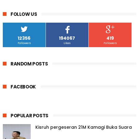
FOLLOW US
12356
194067
419
Followers
Likes
Followers
RANDOM POSTS
FACEBOOK
POPULAR POSTS
Kisruh pergeseran 21M Kamagi Buka Suara