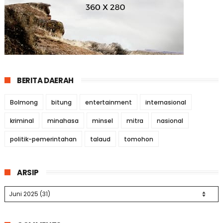
BERITA DAERAH
Bolmong
bitung
entertainment
internasional
kriminal
minahasa
minsel
mitra
nasional
politik-pemerintahan
talaud
tomohon
ARSIP