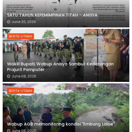
SATU TAHUN KEPEMIMPINAN TITAH - ANISYA
June 20, 2026
BERITA-UTAMA
Wakili Bupati, Wabup Anisya Sambut Kedatangan
Prajurit Pamputer
June 08, 2026
BERITA-UTAMA
Wabup AGB memonitoring kondisi "Embung Lalue"
June 06, 2026