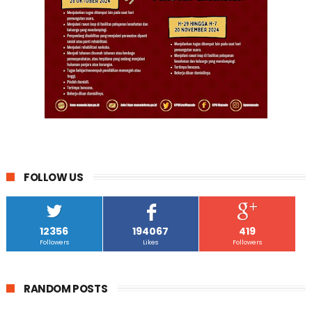
FOLLOW US
12356
194067
419
Followers
Likes
Followers
RANDOM POSTS