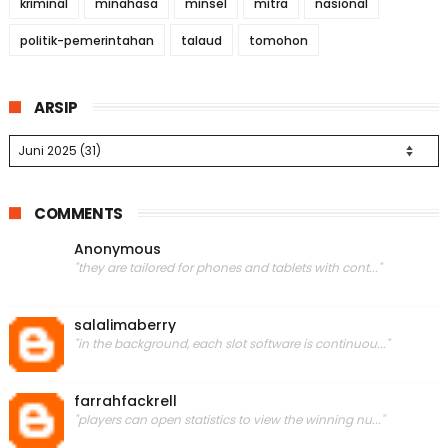
kriminal
minahasa
minsel
mitra
nasional
politik-pemerintahan
talaud
tomohon
ARSIP
COMMENTS
Anonymous
"they are tailored for phones and tablets with cont..."
salalimaberry
"in the background, each slot software is continuou..."
farrahfackrell
"players can open statistics to view the winning nu..."