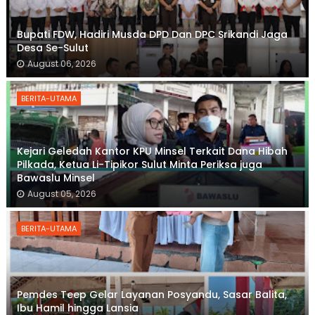
Bupati FDW, Hadiri Musda DPD Dan DPC Srikandi Jaga
Desa Se-Sulut
August 06, 2026
BERITA-UTAMA
Kejari Geledah Kantor KPU Minsel Terkait Dana Hibah
Pilkada, Ketua Li-Tipikor Sulut Minta Periksa juga
Bawaslu Minsel
August 05, 2026
BERITA-UTAMA
Pemdes Teep Gelar Layanan Posyandu, Sasar Balita,
Ibu Hamil hingga Lansia