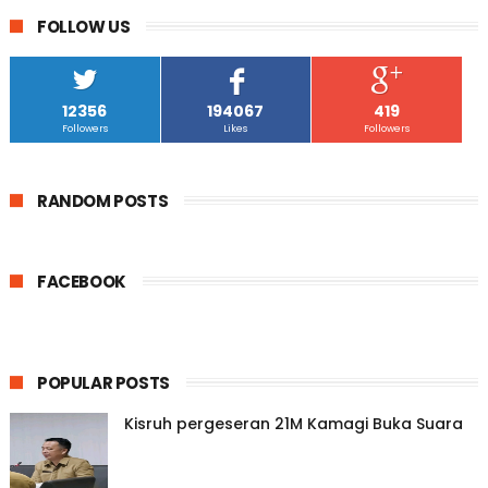
FOLLOW US
12356
194067
419
Followers
Likes
Followers
RANDOM POSTS
FACEBOOK
POPULAR POSTS
Kisruh pergeseran 21M Kamagi Buka Suara