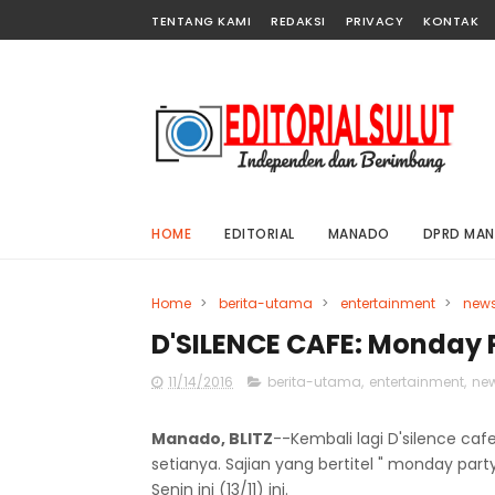
TENTANG KAMI
REDAKSI
PRIVACY
KONTAK
HOME
EDITORIAL
MANADO
DPRD MA
Home
>
berita-utama
>
entertainment
>
new
D'SILENCE CAFE: Monday 
11/14/2016
berita-utama
,
entertainment
,
ne
Manado, BLITZ
--Kembali lagi D'silence ca
setianya. Sajian yang bertitel " monday par
Senin ini (13/11) ini.