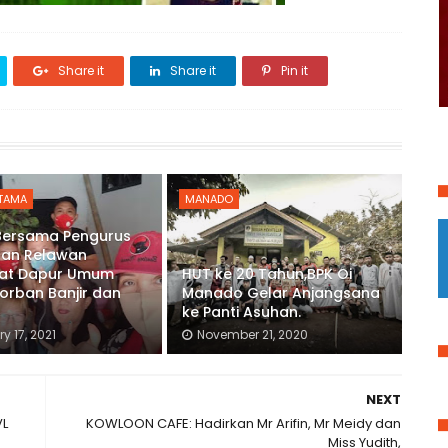
Share it
Share it
Pin it
UTAMA
MANADO
Bersama Pengurus
dan Relawan
at Dapur Umum
HUT ke 20 Tahun,BPK Oi
orban Banjir dan
Manado Gelar Anjangsana
r
ke Panti Asuhan.
y 17, 2021
November 21, 2020
NEXT
VL
KOWLOON CAFE: Hadirkan Mr Arifin, Mr Meidy dan
Miss Yudith,