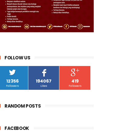
FOLLOW US
12356
194067
419
Followers
Likes
Followers
RANDOM POSTS
FACEBOOK