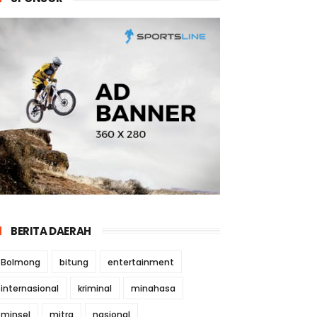
BERITA DAERAH
Bolmong
bitung
entertainment
internasional
kriminal
minahasa
minsel
mitra
nasional