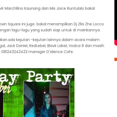
Mr Marchllino Kaunang dan Mis Joice Runtulalo bakal
wn Square ini juga bakal menampilkan Dj Zlla Zhe Locco
ngan lagu-lagu yang sudah siap untuk di mainkannya.
berikan.ada kejutan -kejutan lainnya dalam acara malam
l, Jack Daniel, RedLebel, Blavk Label, Vodca 9 dan masih
Indr 081243242423 manager D'silence Cafe.