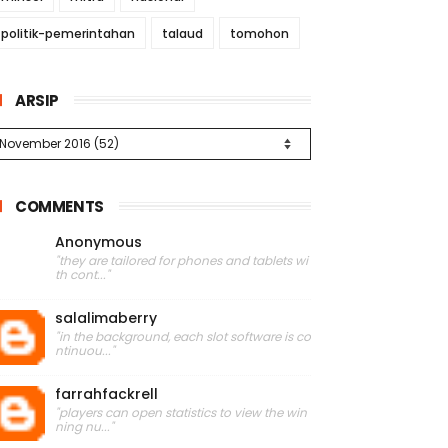
politik-pemerintahan
talaud
tomohon
ARSIP
COMMENTS
Anonymous
"they are tailored for phones and tablets wi
th cont..."
salalimaberry
"in the background, each slot software is co
ntinuou..."
farrahfackrell
"players can open statistics to view the win
ning nu..."