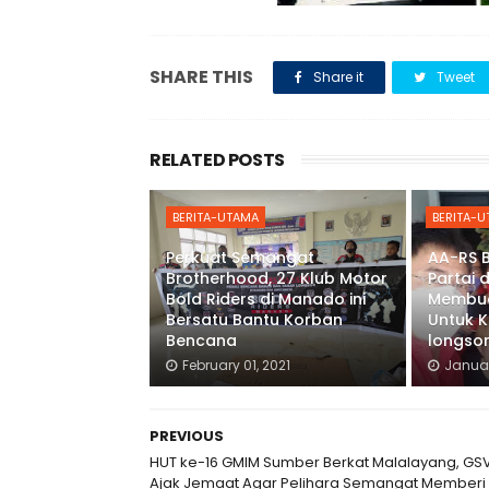
SHARE THIS
Share it
Tweet
RELATED POSTS
BERITA-UTAMA
BERITA-
Perkuat Semangat
AA-RS 
Brotherhood, 27 Klub Motor
Partai 
Bold Riders di Manado ini
Membu
Bersatu Bantu Korban
Untuk K
Bencana
longso
February 01, 2021
Januar
PREVIOUS
HUT ke-16 GMIM Sumber Berkat Malalayang, GS
Ajak Jemaat Agar Pelihara Semangat Memberi