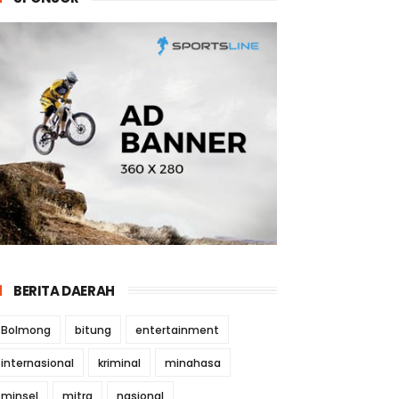
BERITA DAERAH
Bolmong
bitung
entertainment
internasional
kriminal
minahasa
minsel
mitra
nasional