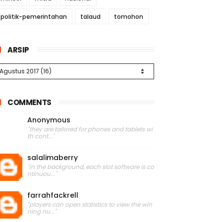
politik-pemerintahan
talaud
tomohon
ARSIP
COMMENTS
Anonymous
"they are tailored for phones and tablets wi
th cont..."
salalimaberry
"in the background, each slot software is co
ntinuou..."
farrahfackrell
"players can open statistics to view the win
ning nu..."