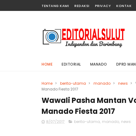
TENTANG KAMI
REDAKSI
PRIVACY
KONTAK
HOME
EDITORIAL
MANADO
DPRD MA
Home
>
berita-utama
>
manado
>
news
>
Manado Fiesta 2017
Wawali Pasha Mantan Vok
Manado Fiesta 2017
8/07/2017
berita-utama
,
manado
,
news