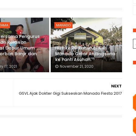
UTAMA
MANADO
Bersama Pengurus
dan Relawan
at Dapur Umum
HUT ke 20 Tahun,BPK Oi
orban Banjir dan
Manado Gelar Anjangsana
r
ke Panti Asuhan.
y 17, 2021
November 21, 2020
NEXT
GSVL Ajak Dokter Gigi Sukseskan Manado Fiesta 2017