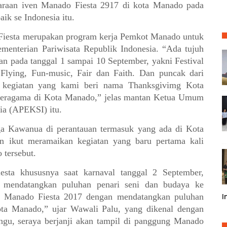
garaan iven Manado Fiesta 2917 di kota Manado pada
aik se Indonesia itu.
 Fiesta merupakan program kerja Pemkot Manado untuk
menterian Pariwisata Republik Indonesia. “Ada tujuh
kan pada tanggal 1 sampai 10 September, yakni Festival
 Flying, Fun-music, Fair dan Faith. Dan puncak dari
kan kegiatan yang kami beri nama Thanksgivimg Kota
eragama di Kota Manado,” jelas mantan Ketua Umum
sia (APEKSI) itu.
 Kawanua di perantauan termasuk yang ada di Kota
n ikut meramaikan kegiatan yang baru pertama kali
o tersebut.
sta khususnya saat karnaval tanggal 2 September,
n mendatangkan puluhan penari seni dan budaya ke
n Manado Fiesta 2017 dengan mendatangkan puluhan
I
ota Manado,” ujar Wawali Palu, yang dikenal dengan
gu, seraya berjanji akan tampil di panggung Manado