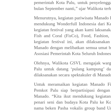
pemerintah Kota Palu, untuk penyeleng
bulan September nanti,” ujar Walikota terb
Menurutnya, kegiatan pariwisata Manado
mendukung Wonderfull Indonesia dari Ke
kegiatan festival yang akan kami laksana
Fish and Coral (FisCo), Food, Fashion,
kegiatan festival ini, akan dilaksana
Manado dengan melibatkan semua umat b
Asosiasi Pemerintah Kota Seluruh Indone
Olehnya, Walikota GSVL mengajak warga
Palu untuk datang ‘pulang kampung’ da
dilaksanakan secara spektakuler di Manad
Untuk meramaikan kegiatan Manado Fie
Pemkot Palu siap berpartisipasi denga
Manado. “Kita ikut mendukung kegiata
penari seni dan budaya Kota Palu ke K
nama beken Pasha vokalis group band Un