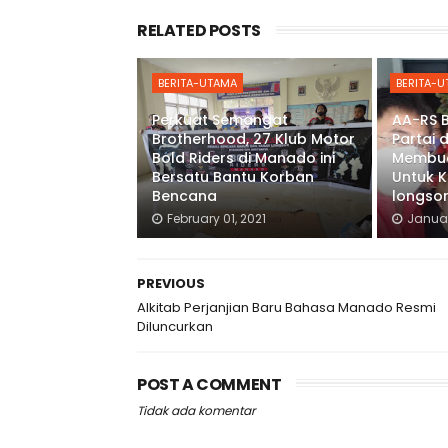
RELATED POSTS
BERITA-UTAMA
BERITA-
Perkuat Semangat
AA-RS 
Brotherhood, 27 Klub Motor
Partai 
Bold Riders di Manado ini
Membu
Bersatu Bantu Korban
Untuk K
Bencana
longso
February 01, 2021
Januar
PREVIOUS
Alkitab Perjanjian Baru Bahasa Manado Resmi
Diluncurkan
POST A COMMENT
Tidak ada komentar