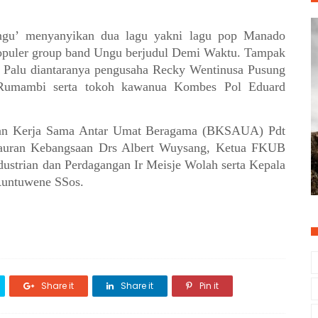
ngu’ menyanyikan dua lagu yakni lagu pop Manado
 populer group band Ungu berjudul Demi Waktu. Tampak
i Palu diantaranya pengusaha Recky Wentinusa Pusung
Rumambi serta tokoh kawanua Kombes Pol Eduard
an Kerja Sama Antar Umat Beragama (BKSAUA) Pdt
uran Kebangsaan Drs Albert Wuysang, Ketua FKUB
ustrian dan Perdagangan Ir Meisje Wolah serta Kepala
Runtuwene SSos.
Share it
Share it
Pin it