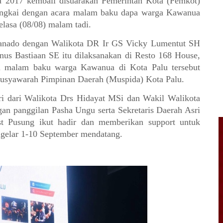
 2017 kembali disuarakan Pemerintah Kota (Pemkot)
rangkai dengan acara malam baku dapa warga Kawanua
elasa (08/08) malam tadi.
Manado dengan Walikota DR Ir GS Vicky Lumentut SH
s Bastiaan SE itu dilaksanakan di Resto 168 House,
ra malam baku warga Kawanua di Kota Palu tersebut
usyawarah Pimpinan Daerah (Muspida) Kota Palu.
iri dari Walikota Drs Hidayat MSi dan Wakil Walikota
an panggilan Pasha Ungu serta Sekretaris Daerah Asri
 Pusung ikut hadir dan memberikan support untuk
igelar 1-10 September mendatang.