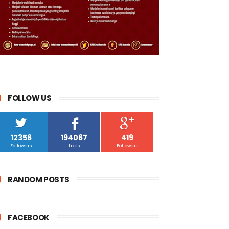
FOLLOW US
12356
194067
419
Followers
Likes
Followers
RANDOM POSTS
FACEBOOK