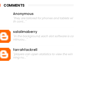
COMMENTS
Anonymous
"they are tailored for phones and tablets wi
th cont..."
salalimaberry
"in the background, each slot software is co
ntinuou..."
farrahfackrell
"players can open statistics to view the win
ning nu..."