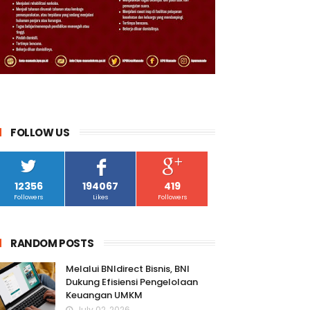
FOLLOW US
12356
194067
419
Followers
Likes
Followers
RANDOM POSTS
Melalui BNIdirect Bisnis, BNI
Dukung Efisiensi Pengelolaan
Keuangan UMKM
July 02, 2026