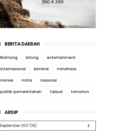
BERITA DAERAH
Bolmong
bitung
entertainment
internasional
kriminal
minahasa
minsel
mitra
nasional
politik-pemerintahan
talaud
tomohon
ARSIP