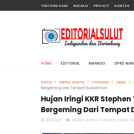
TENTANG KAMI
REDAKSI
PRIVACY
KONTAK
HOME
EDITORIAL
MANADO
DPRD MA
Home
>
berita-utama
>
manado
>
news
>
Bergeming Dari Tempat Duduknnya
Hujan Iringi KKR Stephen
Bergeming Dari Tempat
9/13/2017
berita-utama
,
manado
,
news
,
re