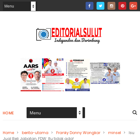
HOME
Home
>
berita-utama
>
Franky Donny Wongkar
>
minsel
>
Isu
Jual Beli Jabatan, FDW: Itu tidak ada!