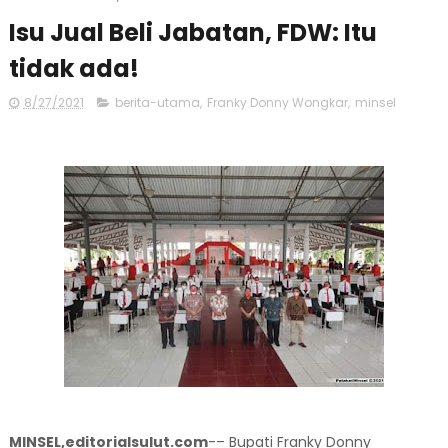
Isu Jual Beli Jabatan, FDW: Itu
tidak ada!
8/27/2021
berita-utama
,
Franky Donny Wongkar
,
minsel
MINSEL,editorialsulut.com
-– Bupati Franky Donny