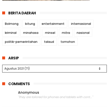
BERITA DAERAH
Bolmong
bitung
entertainment
internasional
kriminal
minahasa
minsel
mitra
nasional
politik-pemerintahan
talaud
tomohon
ARSIP
COMMENTS
Anonymous
"they are tailored for phones and tablets with cont..."