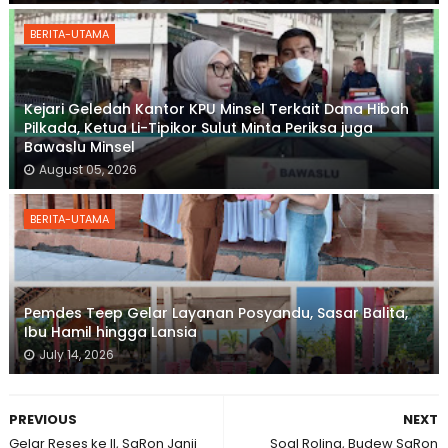
BERITA-UTAMA
Kejari Geledah Kantor KPU Minsel Terkait Dana Hibah
Pilkada, Ketua Li-Tipikor Sulut Minta Periksa juga
Bawaslu Minsel
August 05, 2026
BERITA-UTAMA
Pemdes Teep Gelar Layanan Posyandu, Sasar Balita,
Ibu Hamil hingga Lansia
July 14, 2026
PREVIOUS
NEXT
Gelar Reses ke II, SaRon Janji
Soal Roling, Budew SaRon