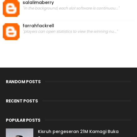
salalimaberry
"in the background, each slot software is continuou..."
farrahfackrell
"players can open statistics to view the winning nu..."
RANDOM POSTS
RECENT POSTS
POPULAR POSTS
Kisruh pergeseran 21M Kamagi Buka