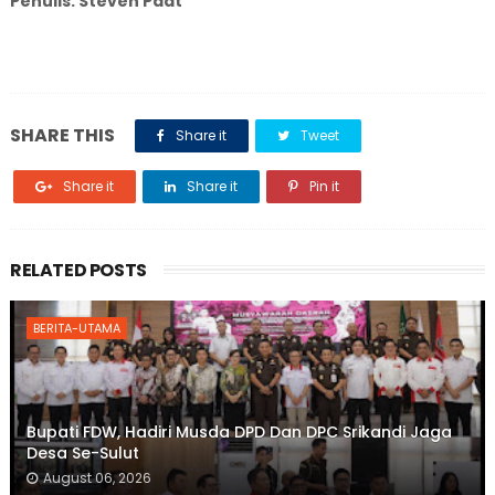
Penulis: Steven Paat
SHARE THIS
Share it
Tweet
Share it
Share it
Pin it
RELATED POSTS
BERITA-UTAMA
Bupati FDW, Hadiri Musda DPD Dan DPC Srikandi Jaga
Desa Se-Sulut
August 06, 2026