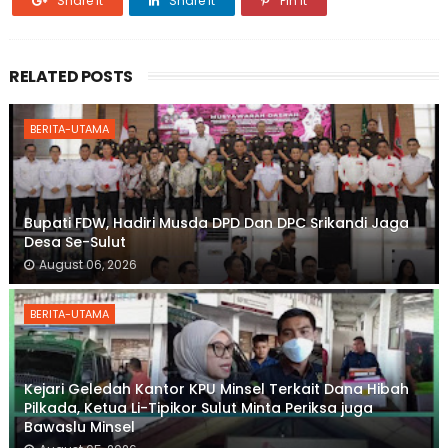
Share it
Share it
Pin it
RELATED POSTS
BERITA-UTAMA
Bupati FDW, Hadiri Musda DPD Dan DPC Srikandi Jaga
Desa Se-Sulut
August 06, 2026
BERITA-UTAMA
Kejari Geledah Kantor KPU Minsel Terkait Dana Hibah
Pilkada, Ketua Li-Tipikor Sulut Minta Periksa juga
Bawaslu Minsel