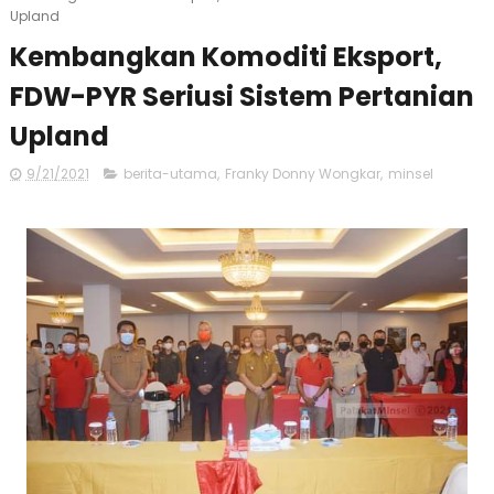
Upland
Kembangkan Komoditi Eksport,
FDW-PYR Seriusi Sistem Pertanian
Upland
9/21/2021
berita-utama
,
Franky Donny Wongkar
,
minsel