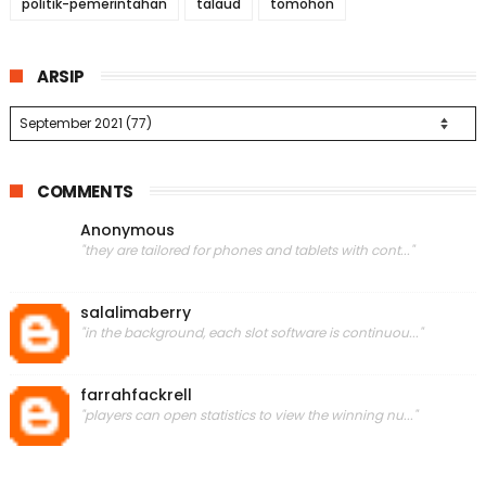
politik-pemerintahan
talaud
tomohon
ARSIP
COMMENTS
Anonymous
"they are tailored for phones and tablets with cont..."
salalimaberry
"in the background, each slot software is continuou..."
farrahfackrell
"players can open statistics to view the winning nu..."