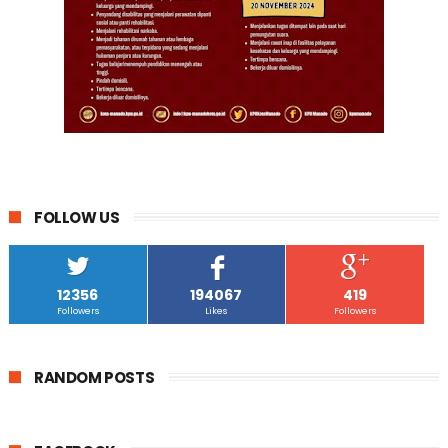
FOLLOW US
12356
194067
419
Followers
Likes
Followers
RANDOM POSTS