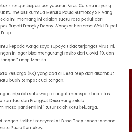
tuk mengantisipasi penyebaran Virus Corona ini yang
uk itu melalui kumtua Mersita Paula Rumokoy SIP yang
ia ini, memang ini adalah suatu rasa peduli dari
pak Bupati Frangky Donny Wongkar bersama Wakil Bupati
 Teep.
 kepada warga saya supaya tidak terjangkit Virus ini,
gan ini agar bisa mengurangi resiko dari Covid-19, dan
tangan," ucap Mersita.
pala keluarga (KK) yang ada di Desa teep dan disambut
satu buah tempat cuci tangan.
gan ini,salah satu warga sangat merespon baik atas
bu kumtua dan Prangkat Desa yang selalu
masa pandemi ini," tutur salah satu keluarga.
ci tangan terlihat masyarakat Desa Teep sangat senang
rsita Paula Rumokoy.