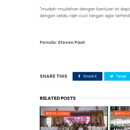
"mudah-mudahan dengan bantuan ini dapat 
dengan selalu rajin cuci tangan agar terhinda
Penulis: Steven Paat
SHARE THIS
Share it
Tweet
RELATED POSTS
BERITA-UTAMA
BERITA-
Kejari 
Minsel 