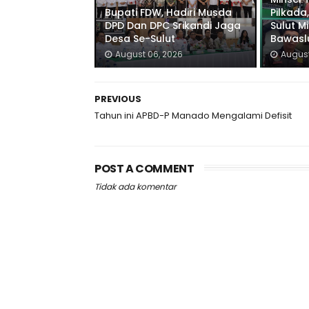
Bupati FDW, Hadiri Musda
Pilkada,
DPD Dan DPC Srikandi Jaga
Sulut M
Desa Se-Sulut
Bawaslu
August 06, 2026
August
PREVIOUS
Tahun ini APBD-P Manado Mengalami Defisit
POST A COMMENT
Tidak ada komentar