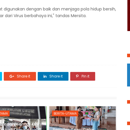
digunakan dengan baik dan menjaga pola hidup bersih,
r dari Virus berbahaya ini," tandas Mersita.
Share it
Share it
Pin it
UTAMA
BERITA-UTAMA
Geledah Kantor KPU
Terkait Dana Hibah
Pemdes Teep Gelar