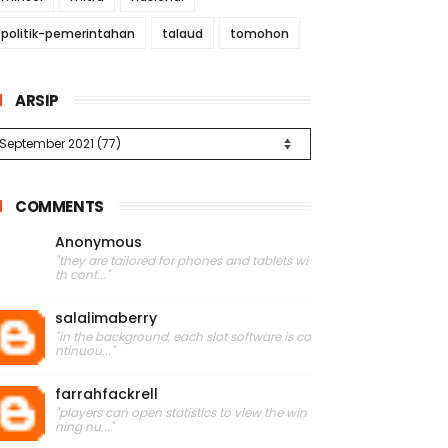
politik-pemerintahan
talaud
tomohon
ARSIP
COMMENTS
Anonymous
"they are tailored for phones and tablets wi
th cont..."
salalimaberry
"in the background, each slot software is co
ntinuou..."
farrahfackrell
"players can open statistics to view the win
ning nu..."