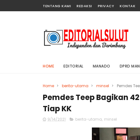
TENTANG KAMI
REDAKSI
PRIVACY
KONTAK
HOME
EDITORIAL
MANADO
DPRD MA
Home
>
berita-utama
>
minsel
>
Pemdes Tee
Pemdes Teep Bagikan 42
Tiap KK
9/14/2021
berita-utama
,
minsel