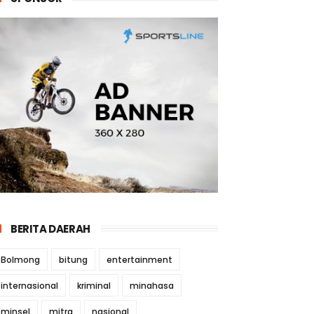
BERITA DAERAH
Bolmong
bitung
entertainment
internasional
kriminal
minahasa
minsel
mitra
nasional