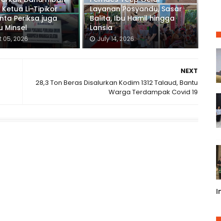
 Ketua Li-Tipikor
Layanan Posyandu, Sasar
inta Periksa juga
Balita, Ibu Hamil hingga
 Minsel
Lansia
 05, 2026
July 14, 2026
NEXT
28,3 Ton Beras Disalurkan Kodim 1312 Talaud, Bantu
Warga Terdampak Covid 19
I