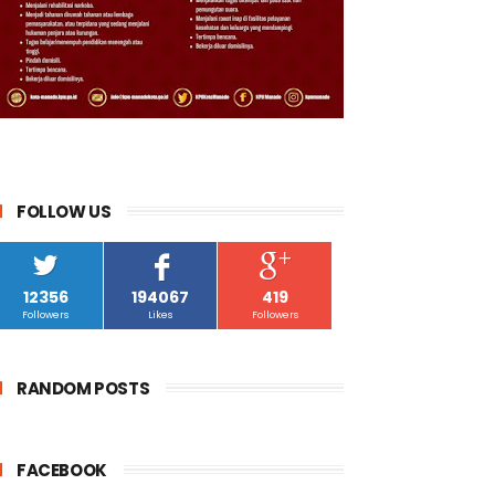
FOLLOW US
12356
194067
419
Followers
Likes
Followers
RANDOM POSTS
FACEBOOK