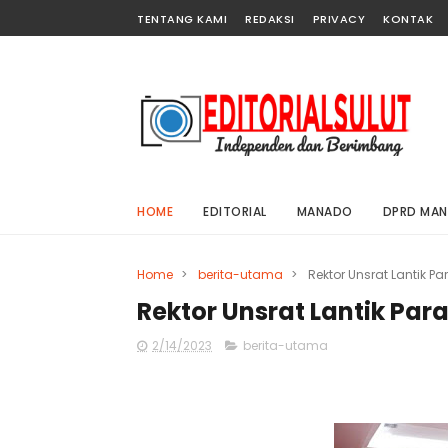
TENTANG KAMI
REDAKSI
PRIVACY
KONTAK
HOME
EDITORIAL
MANADO
DPRD MA
Home
>
berita-utama
>
Rektor Unsrat Lantik P
Rektor Unsrat Lantik Par
2/14/2023
berita-utama