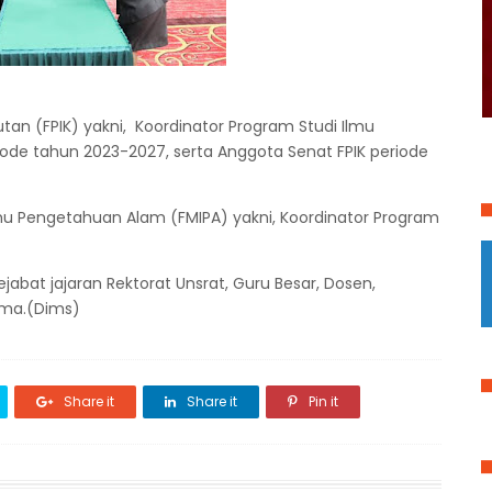
autan (FPIK) yakni, Koordinator Program Studi Ilmu
iode tahun 2023-2027, serta Anggota Senat FPIK periode
mu Pengetahuan Alam (FMIPA) yakni, Koordinator Program
pejabat jajaran Rektorat Unsrat, Guru Besar, Dosen,
ama.(Dims)
Share it
Share it
Pin it