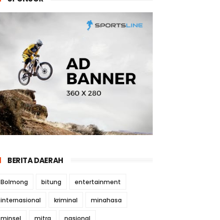
BERITA DAERAH
Bolmong
bitung
entertainment
internasional
kriminal
minahasa
minsel
mitra
nasional