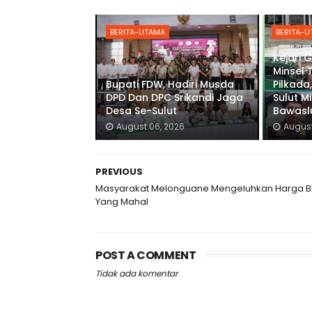
BERITA-UTAMA
BERITA-
Kejari 
Minsel 
Bupati FDW, Hadiri Musda
Pilkada,
DPD Dan DPC Srikandi Jaga
Sulut M
Desa Se-Sulut
Bawaslu
August 06, 2026
August
PREVIOUS
Masyarakat Melonguane Mengeluhkan Harga 
Yang Mahal
POST A COMMENT
Tidak ada komentar