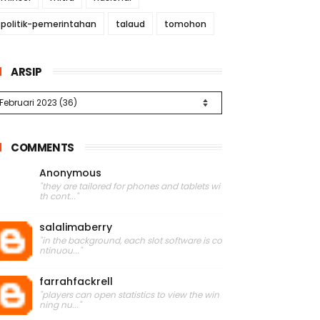
politik-pemerintahan
talaud
tomohon
ARSIP
COMMENTS
Anonymous
"they are tailored for phones and tablets wi
th cont..."
salalimaberry
"in the background, each slot software is co
ntinuou..."
farrahfackrell
"players can open statistics to view the win
ning nu..."