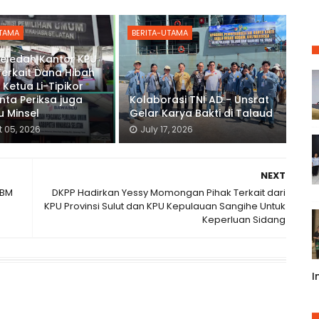
UTAMA
BERITA-UTAMA
Geledah Kantor KPU
Terkait Dana Hibah
 Ketua Li-Tipikor
inta Periksa juga
Kolaborasi TNI AD - Unsrat
 Minsel
Gelar Karya Bakti di Talaud
 05, 2026
July 17, 2026
NEXT
BBM
DKPP Hadirkan Yessy Momongan Pihak Terkait dari
KPU Provinsi Sulut dan KPU Kepulauan Sangihe Untuk
Keperluan Sidang
I