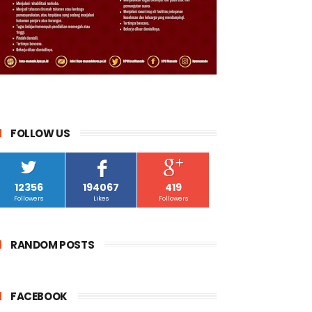
FOLLOW US
12356
194067
419
Followers
Likes
Followers
RANDOM POSTS
FACEBOOK