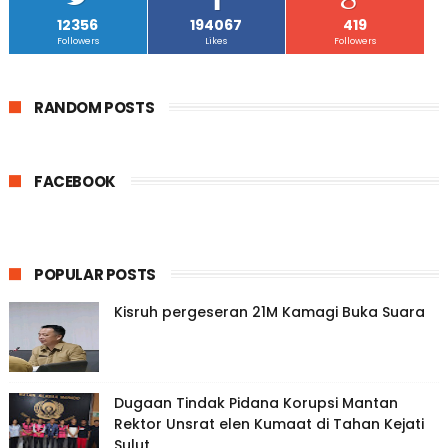
12356
194067
419
Followers
Likes
Followers
RANDOM POSTS
FACEBOOK
POPULAR POSTS
Kisruh pergeseran 21M Kamagi Buka Suara
Dugaan Tindak Pidana Korupsi Mantan
Rektor Unsrat elen Kumaat di Tahan Kejati
Sulut