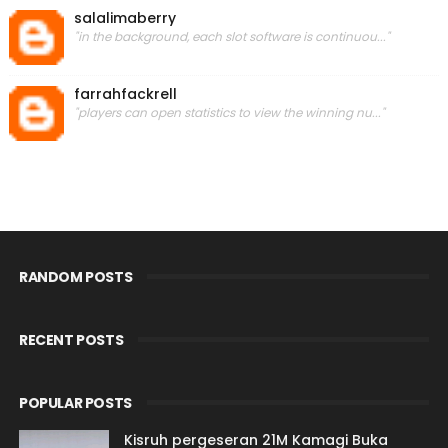
salalimaberry
"in the background, each slot software is continuou..."
farrahfackrell
"players can open statistics to view the winning nu..."
RANDOM POSTS
RECENT POSTS
POPULAR POSTS
Kisruh pergeseran 21M Kamagi Buka