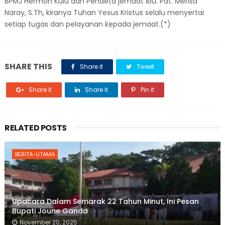
BPMJ Hermon Kulu dan Pendeta jemaat Ibu. Pdt. Merisa
Naray, S.Th, kiranya Tuhan Yesus Kristus selalu menyertai
setiap tugas dan pelayanan kepada jemaat.(*)
SHARE THIS
Share it
Tweet
Share it
Share it
Pin it
RELATED POSTS
BERITA-UTAMA
Upacara Dalam Semarak 22 Tahun Minut, Ini Pesan
Bupati Joune Ganda
November 20, 2025