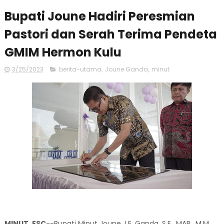
Bupati Joune Hadiri Peresmian
Pastori dan Serah Terima Pendeta
GMIM Hermon Kulu
3/25/2023
berita-utama
,
Joune Ganda
,
minut
MINUT, ESC
--Bupati Minut Joune J.E. Ganda, S.E., MAP., M.M.,