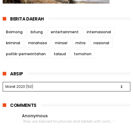
BERITA DAERAH
Bolmong
bitung
entertainment
internasional
kriminal
minahasa
minsel
mitra
nasional
politik-pemerintahan
talaud
tomohon
ARSIP
COMMENTS
Anonymous
"they are tailored for phones and tablets with cont..."