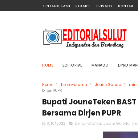
TENTANG KAMI
REDAKSI
PRIVACY
KONTAK
HOME
EDITORIAL
MANADO
DPRD MA
Home
>
berita-utama
>
Joune Ganda
>
minu
Dirjen PUPR
Bupati JouneTeken BAST
Bersama Dirjen PUPR
3/10/2023
berita-utama
,
Joune Ganda
,
mi