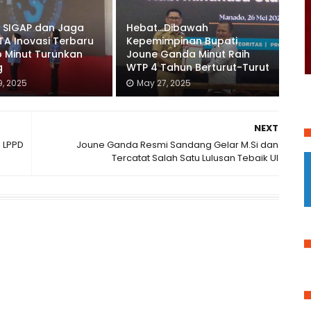
i SIGAP dan Jaga
Hebat...Dibawah
A Inovasi Terbaru
Kepemimpinan Bupati
 Minut Turunkan
Joune Ganda Minut Raih
g
WTP 4 Tahun Berturut-Turut
9, 2025
May 27, 2025
NEXT
l LPPD
Joune Ganda Resmi Sandang Gelar M.Si dan
Tercatat Salah Satu Lulusan Tebaik UI