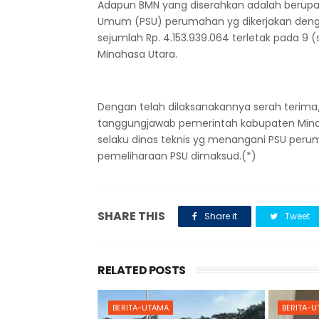
Adapun BMN yang diserahkan adalah berupa 
Umum (PSU) perumahan yg dikerjakan denga
sejumlah Rp. 4.153.939.064 terletak pada 
Minahasa Utara.
Dengan telah dilaksanakannya serah terima
tanggungjawab pemerintah kabupaten Min
selaku dinas teknis yg menangani PSU pe
pemeliharaan PSU dimaksud.(*)
SHARE THIS
Share it
Tweet
RELATED POSTS
BERITA-UTAMA
BERITA-