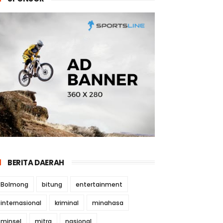
BERITA DAERAH
Bolmong
bitung
entertainment
internasional
kriminal
minahasa
minsel
mitra
nasional