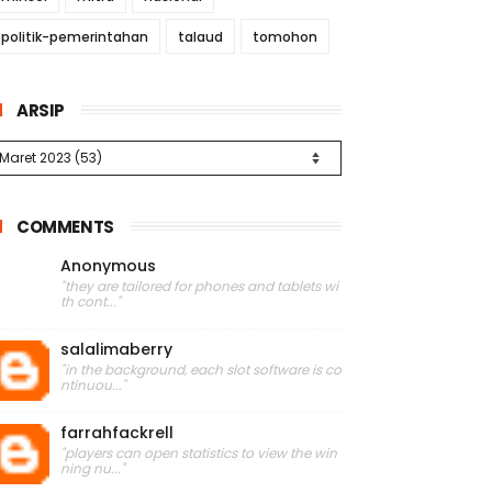
politik-pemerintahan
talaud
tomohon
ARSIP
COMMENTS
Anonymous
"they are tailored for phones and tablets wi
th cont..."
salalimaberry
"in the background, each slot software is co
ntinuou..."
farrahfackrell
"players can open statistics to view the win
ning nu..."