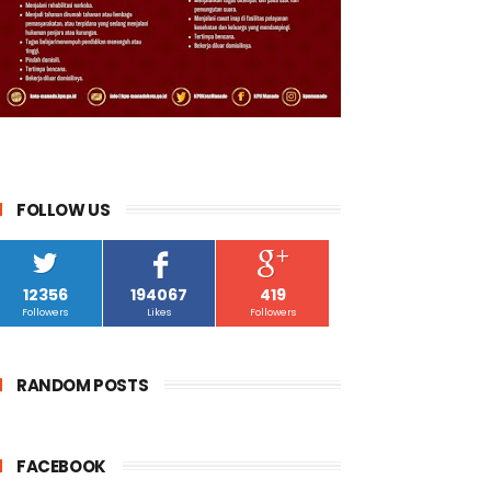
FOLLOW US
12356
194067
419
Followers
Likes
Followers
RANDOM POSTS
FACEBOOK