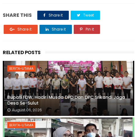
SHARE THIS
Share it
Tweet
Share it
Share it
Pin it
RELATED POSTS
BERITA-UTAMA
Bupati FDW, Hadiri Musda DPD Dan DPC Srikandi Jaga
Desa Se-Sulut
August 06, 2026
BERITA-UTAMA