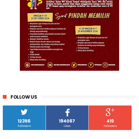
FOLLOW US
12356
194067
419
Followers
Likes
Followers