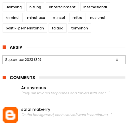
Bolmong
bitung
entertainment
internasional
kriminal
minahasa
minsel
mitra
nasional
politik-pemerintahan
talaud
tomohon
ARSIP
COMMENTS
Anonymous
"they are tailored for phones and tablets with cont..."
salalimaberry
"in the background, each slot software is continuou..."