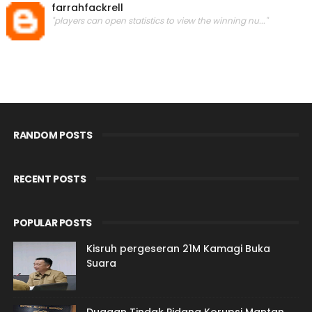
farrahfackrell
"players can open statistics to view the winning nu..."
RANDOM POSTS
RECENT POSTS
POPULAR POSTS
Kisruh pergeseran 21M Kamagi Buka
Suara