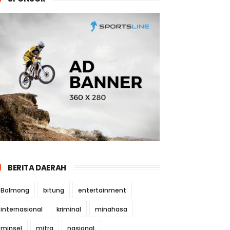
BERITA DAERAH
Bolmong
bitung
entertainment
internasional
kriminal
minahasa
minsel
mitra
nasional