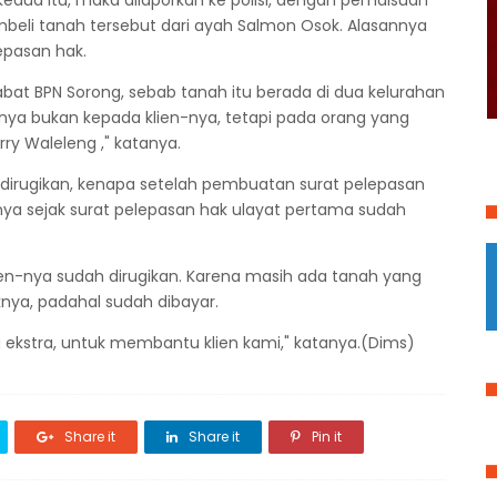
edua itu, maka dilaporkan ke polisi, dengan pemalsuan
eli tanah tersebut dari ayah Salmon Osok. Alasannya
epasan hak.
jabat BPN Sorong, sebab tanah itu berada di dua kelurahan
ya bukan kepada klien-nya, tetapi pada orang yang
rry Waleleng ," katanya.
u dirugikan, kenapa setelah pembuatan surat pelepasan
nya sejak surat pelepasan hak ulayat pertama sudah
ien-nya sudah dirugikan. Karena masih ada tanah yang
aknya, padahal sudah dibayar.
ekstra, untuk membantu klien kami," katanya.(Dims)
Share it
Share it
Pin it