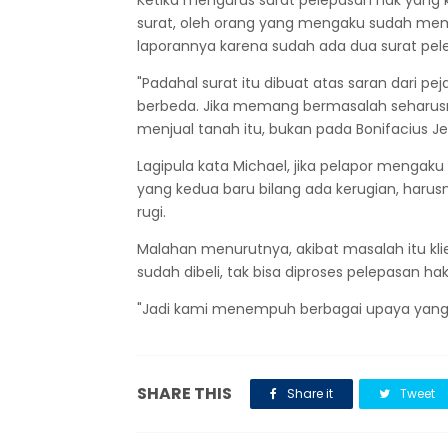
Ketika mengurus surat pelepasan hak yang k
surat, oleh orang yang mengaku sudah memb
laporannya karena sudah ada dua surat pel
"Padahal surat itu dibuat atas saran dari pe
berbeda. Jika memang bermasalah seharusn
menjual tanah itu, bukan pada Bonifacius Je
Lagipula kata Michael, jika pelapor mengak
yang kedua baru bilang ada kerugian, harus
rugi.
Malahan menurutnya, akibat masalah itu kl
sudah dibeli, tak bisa diproses pelepasan h
"Jadi kami menempuh berbagai upaya yang 
SHARE THIS
Share it
Tweet