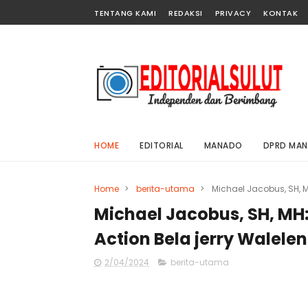
TENTANG KAMI
REDAKSI
PRIVACY
KONTAK
HOME
EDITORIAL
MANADO
DPRD MA
Home
>
berita-utama
>
Michael Jacobus, SH, M
Michael Jacobus, SH, MH
Action Bela jerry Walele
2/04/2024
berita-utama