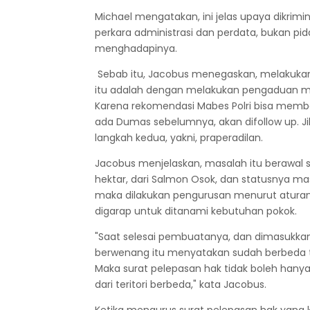
Michael mengatakan, ini jelas upaya dikrimi
perkara administrasi dan perdata, bukan pid
menghadapinya.
Sebab itu, Jacobus menegaskan, melakukan
itu adalah dengan melakukan pengaduan mas
Karena rekomendasi Mabes Polri bisa memb
ada Dumas sebelumnya, akan difollow up. 
langkah kedua, yakni, praperadilan.
Jacobus menjelaskan, masalah itu berawal sa
hektar, dari Salmon Osok, dan statusnya ma
maka dilakukan pengurusan menurut aturan,
digarap untuk ditanami kebutuhan pokok.
"Saat selesai pembuatanya, dan dimasukkan 
berwenang itu menyatakan sudah berbeda teri
Maka surat pelepasan hak tidak boleh hanya 
dari teritori berbeda," kata Jacobus.