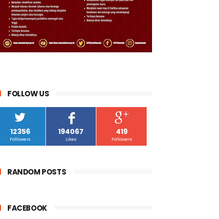
FOLLOW US
12356
194067
419
Followers
Likes
Followers
RANDOM POSTS
FACEBOOK