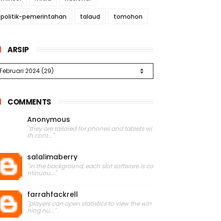
politik-pemerintahan
talaud
tomohon
ARSIP
COMMENTS
Anonymous
"they are tailored for phones and tablets wi
th cont..."
salalimaberry
"in the background, each slot software is co
ntinuou..."
farrahfackrell
"players can open statistics to view the win
ning nu..."