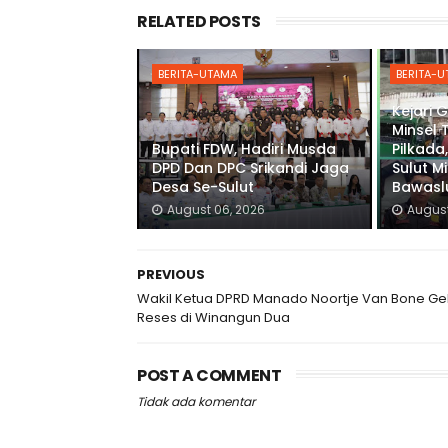
RELATED POSTS
BERITA-UTAMA
BERITA-
Kejari 
Minsel 
Bupati FDW, Hadiri Musda
Pilkada,
DPD Dan DPC Srikandi Jaga
Sulut M
Desa Se-Sulut
Bawaslu
August 06, 2026
August
PREVIOUS
Wakil Ketua DPRD Manado Noortje Van Bone Ge
Reses di Winangun Dua
POST A COMMENT
Tidak ada komentar