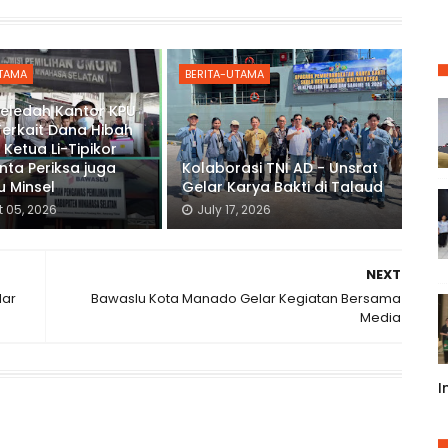
UTAMA
BERITA-UTAMA
Geledah Kantor KPU
Terkait Dana Hibah
 Ketua Li-Tipikor
inta Periksa juga
Kolaborasi TNI AD - Unsrat
 Minsel
Gelar Karya Bakti di Talaud
 05, 2026
July 17, 2026
NEXT
lar
Bawaslu Kota Manado Gelar Kegiatan Bersama
Media
I