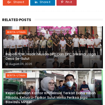
Share it
Share it
Pin it
RELATED POSTS
BERITA-UTAMA
Bupati FDW, Hadiri Musda DPD Dan DPC Srikandi Jaga
Desa Se-Sulut
August 06, 2026
BERITA-UTAMA
Kejari Geledah Kantor KPU Minsel Terkait Dana Hibah
Pilkada, Ketua Li-Tipikor Sulut Minta Periksa juga
Bawaslu Minsel