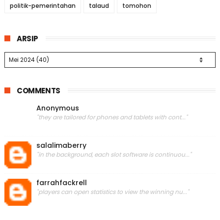
politik-pemerintahan
talaud
tomohon
ARSIP
COMMENTS
Anonymous
"they are tailored for phones and tablets with cont..."
salalimaberry
"in the background, each slot software is continuou..."
farrahfackrell
"players can open statistics to view the winning nu..."