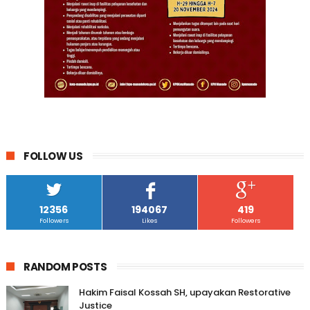
FOLLOW US
12356
194067
419
Followers
Likes
Followers
RANDOM POSTS
Hakim Faisal Kossah SH, upayakan Restorative
Justice