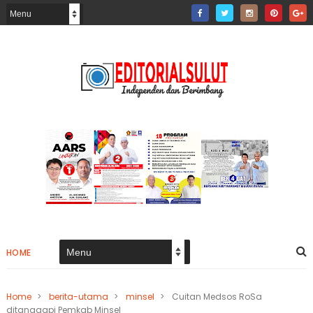
HOME
Home
>
berita-utama
>
minsel
>
Cuitan Medsos RoSa
ditanggapi Pemkab Minsel