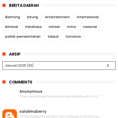
BERITA DAERAH
Bolmong
bitung
entertainment
internasional
kriminal
minahasa
minsel
mitra
nasional
politik-pemerintahan
talaud
tomohon
ARSIP
COMMENTS
Anonymous
"they are tailored for phones and tablets with cont..."
salalimaberry
"in the background, each slot software is continuou..."