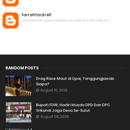
farrahfackrell
"players can open statistics to view the winning nu..."
RANDOM POSTS
Drag Race Maut di Upai, Tanggungjawab
Siapa?
August 10, 2026
Bupati FDW, Hadiri Musda DPD Dan DPC
Srikandi Jaga Desa Se-Sulut
August 06, 2026