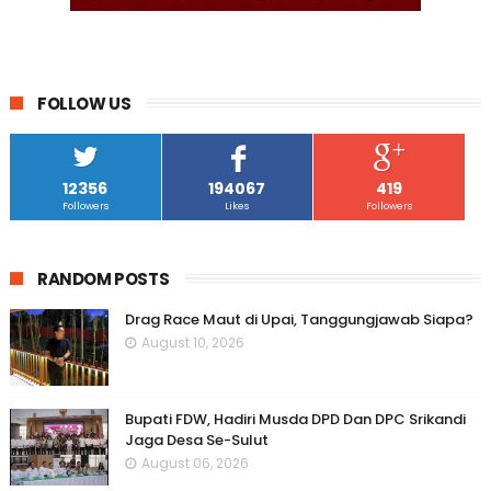
FOLLOW US
12356
194067
419
Followers
Likes
Followers
RANDOM POSTS
Drag Race Maut di Upai, Tanggungjawab Siapa?
August 10, 2026
Bupati FDW, Hadiri Musda DPD Dan DPC Srikandi
Jaga Desa Se-Sulut
August 06, 2026