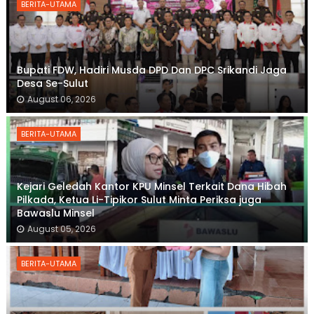
BERITA-UTAMA
Bupati FDW, Hadiri Musda DPD Dan DPC Srikandi Jaga
Desa Se-Sulut
August 06, 2026
BERITA-UTAMA
Kejari Geledah Kantor KPU Minsel Terkait Dana Hibah
Pilkada, Ketua Li-Tipikor Sulut Minta Periksa juga
Bawaslu Minsel
August 05, 2026
BERITA-UTAMA