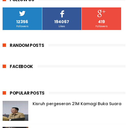
12356
194067
419
Followers
Likes
Followers
RANDOM POSTS
FACEBOOK
POPULAR POSTS
Kisruh pergeseran 21M Kamagi Buka Suara