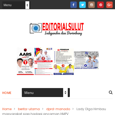
HOME
Home
>
berita-utama
>
dprd-manado
>
Lady Olga Himbau
masyarakat siap hadapi ancaman HMPV