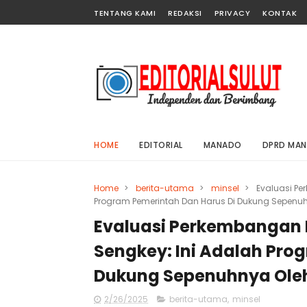
TENTANG KAMI
REDAKSI
PRIVACY
KONTAK
HOME
EDITORIAL
MANADO
DPRD MA
Home
>
berita-utama
>
minsel
>
Evaluasi Pe
Program Pemerintah Dan Harus Di Dukung Sepenu
Evaluasi Perkembangan 
Sengkey: Ini Adalah Pro
Dukung Sepenuhnya Ole
2/26/2025
berita-utama
,
minsel