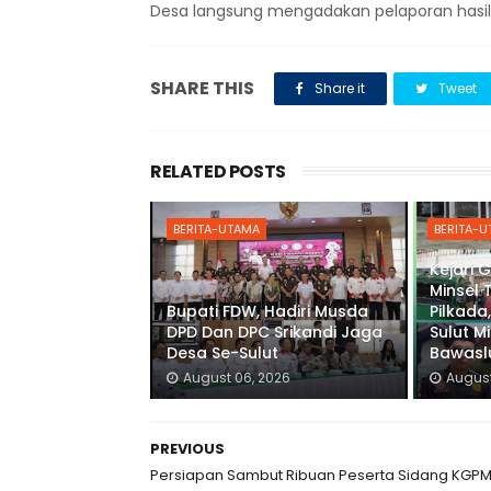
Desa langsung mengadakan pelaporan hasil 
SHARE THIS
Share it
Tweet
RELATED POSTS
BERITA-UTAMA
BERITA-
Kejari 
Minsel 
Bupati FDW, Hadiri Musda
Pilkada,
DPD Dan DPC Srikandi Jaga
Sulut M
Desa Se-Sulut
Bawaslu
August 06, 2026
August
PREVIOUS
Persiapan Sambut Ribuan Peserta Sidang KGPM