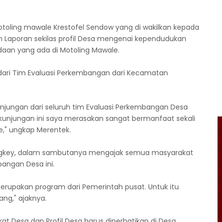
oling mawale Krestofel Sendow yang di wakilkan kepada
 Laporan sekilas profil Desa mengenai kependudukan
aan yang ada di Motoling Mawale.
ari Tim Evaluasi Perkembangan dari Kecamatan
unjungan dari seluruh tim Evaluasi Perkembangan Desa
unjungan ini saya merasakan sangat bermanfaat sekali
," ungkap Merentek.
ngkey, dalam sambutanya mengajak semua masyarakat
angan Desa ini.
erupakan program dari Pemerintah pusat. Untuk itu
ng," ajaknya.
at Desa dan Profil Desa harus diperhatikan di Desa