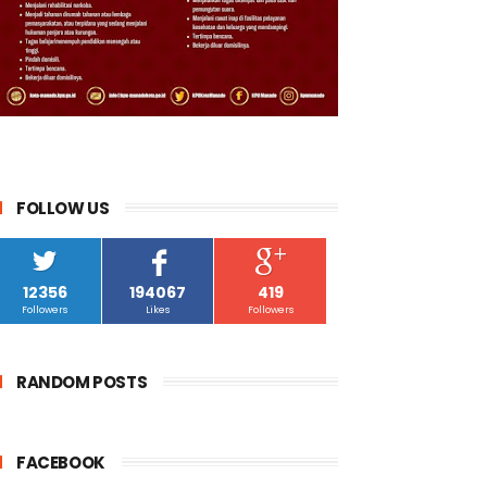
FOLLOW US
12356
194067
419
Followers
Likes
Followers
RANDOM POSTS
FACEBOOK