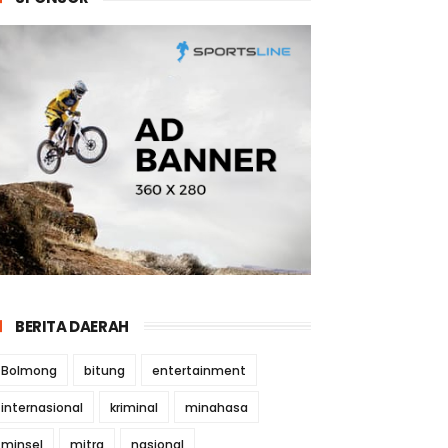
BERITA DAERAH
Bolmong
bitung
entertainment
internasional
kriminal
minahasa
minsel
mitra
nasional