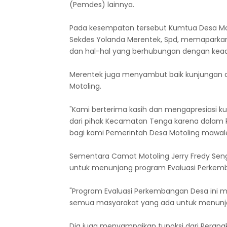
(Pemdes) lainnya.
Pada kesempatan tersebut Kumtua Desa Mot
Sekdes Yolanda Merentek, Spd, memaparkan
dan hal-hal yang berhubungan dengan kead
Merentek juga menyambut baik kunjungan d
Motoling.
"Kami berterima kasih dan mengapresiasi k
dari pihak Kecamatan Tenga karena dalam k
bagi kami Pemerintah Desa Motoling mawale
Sementara Camat Motoling Jerry Fredy Se
untuk menunjang program Evaluasi Perkemb
"Program Evaluasi Perkembangan Desa ini m
semua masyarakat yang ada untuk menunja
Dia juga menyampaikan tupoksi dari Perangk