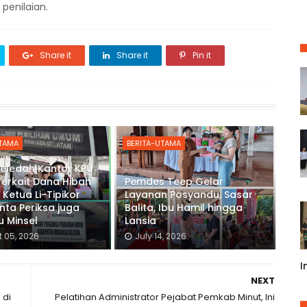
penilaian.
Share it
Share it
Pin it
UTAMA
BERITA-UTAMA
Geledah Kantor KPU
Terkait Dana Hibah
Pemdes Teep Gelar
 Ketua Li-Tipikor
Layanan Posyandu, Sasar
inta Periksa juga
Balita, Ibu Hamil hingga
 Minsel
Lansia
 05, 2026
July 14, 2026
I
NEXT
 di
Pelatihan Administrator Pejabat Pemkab Minut, Ini