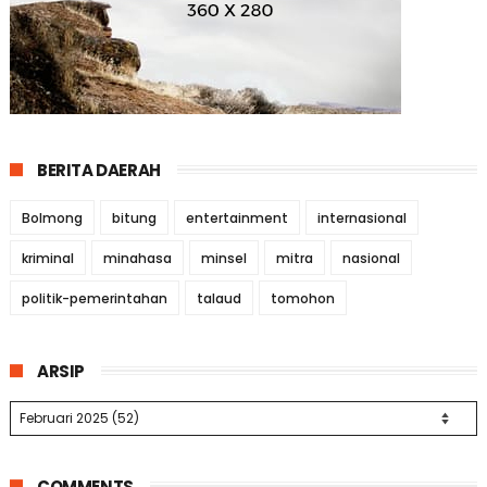
BERITA DAERAH
Bolmong
bitung
entertainment
internasional
kriminal
minahasa
minsel
mitra
nasional
politik-pemerintahan
talaud
tomohon
ARSIP
COMMENTS