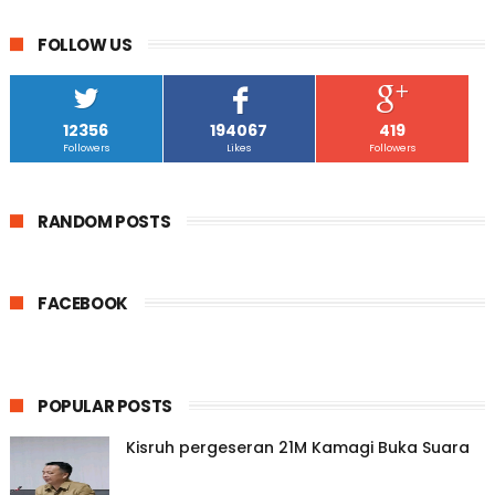
FOLLOW US
12356
194067
419
Followers
Likes
Followers
RANDOM POSTS
FACEBOOK
POPULAR POSTS
Kisruh pergeseran 21M Kamagi Buka Suara