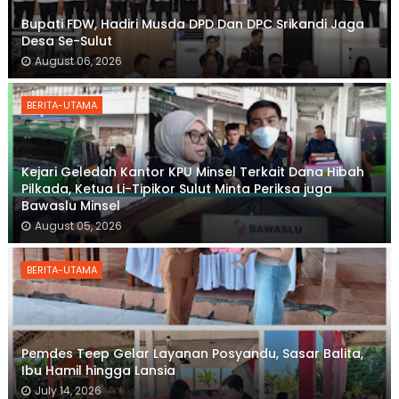
Bupati FDW, Hadiri Musda DPD Dan DPC Srikandi Jaga
Desa Se-Sulut
August 06, 2026
BERITA-UTAMA
Kejari Geledah Kantor KPU Minsel Terkait Dana Hibah
Pilkada, Ketua Li-Tipikor Sulut Minta Periksa juga
Bawaslu Minsel
August 05, 2026
BERITA-UTAMA
Pemdes Teep Gelar Layanan Posyandu, Sasar Balita,
Ibu Hamil hingga Lansia
July 14, 2026