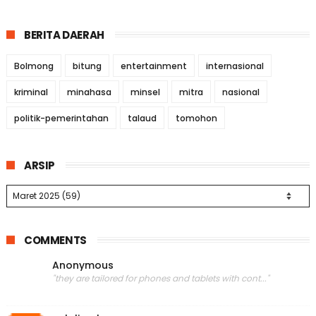
BERITA DAERAH
Bolmong
bitung
entertainment
internasional
kriminal
minahasa
minsel
mitra
nasional
politik-pemerintahan
talaud
tomohon
ARSIP
COMMENTS
Anonymous
"they are tailored for phones and tablets with cont..."