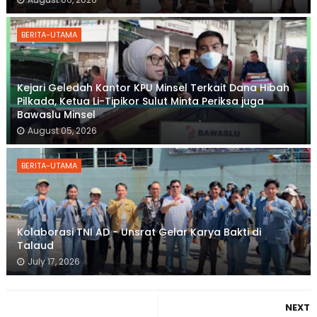
BERITA-UTAMA
Kejari Geledah Kantor KPU Minsel Terkait Dana Hibah
Pilkada, Ketua Li-Tipikor Sulut Minta Periksa juga
Bawaslu Minsel
August 05, 2026
BERITA-UTAMA
Kolaborasi TNI AD - Unsrat Gelar Karya Bakti di
Talaud
July 17, 2026
NEXT