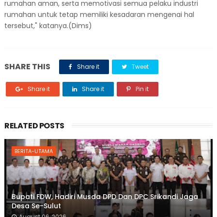
rumahan aman, serta memotivasi semua pelaku industri
rumahan untuk tetap memiliki kesadaran mengenai hal
tersebut," katanya.(Dims)
SHARE THIS
Share it
Tweet
Share it
Share it
Pin it
RELATED POSTS
BERITA-UTAMA
Bupati FDW, Hadiri Musda DPD Dan DPC Srikandi Jaga
Desa Se-Sulut
August 06, 2026