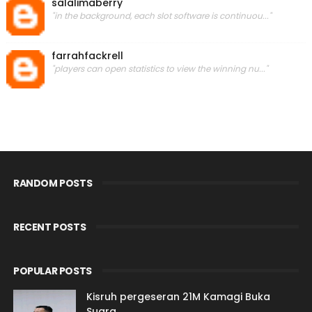
salalimaberry
"in the background, each slot software is continuou..."
farrahfackrell
"players can open statistics to view the winning nu..."
RANDOM POSTS
RECENT POSTS
POPULAR POSTS
Kisruh pergeseran 21M Kamagi Buka
Suara