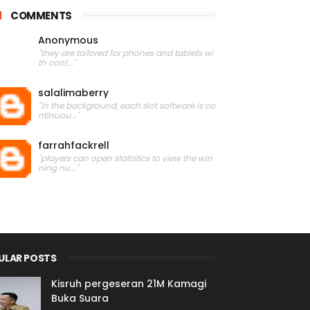
COMMENTS
Anonymous
"they are tailored for phones and tablets wi
th cont..."
salalimaberry
"in the background, each slot software is co
ntinuou..."
farrahfackrell
"players can open statistics to view the win
ning nu..."
ULAR POSTS
Kisruh pergeseran 21M Kamagi
Buka Suara