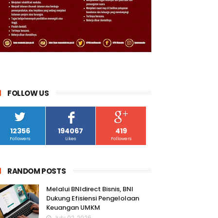
FOLLOW US
12356
194067
419
Followers
Likes
Followers
RANDOM POSTS
Melalui BNIdirect Bisnis, BNI
Dukung Efisiensi Pengelolaan
Keuangan UMKM
July 02, 2026