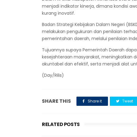
menjadi indikator kinerja, dimana kondisi aw
kurang inovatif.
Badan Strategi Kebijakan Dalam Negeri (BS
melakukan pengukuran dan penilaian terha
pemerintahan daerah, melalui penilaian Indek
Tujuannya supaya Pemerintah Daerah dapat
kesejahteraan masyarakat, meningkatkan d
akuntabel dan efektif, serta menjadi ala
(Day/Rilis)
SHARE THIS
Share it
Tweet
RELATED POSTS