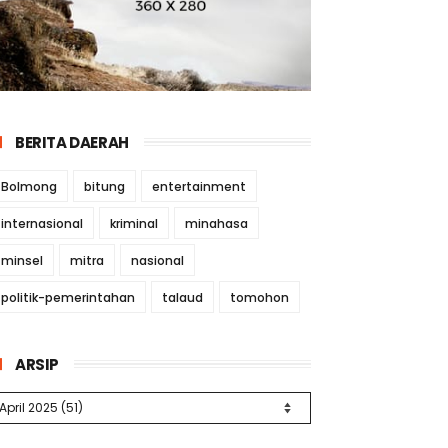
BERITA DAERAH
Bolmong
bitung
entertainment
internasional
kriminal
minahasa
minsel
mitra
nasional
politik-pemerintahan
talaud
tomohon
ARSIP