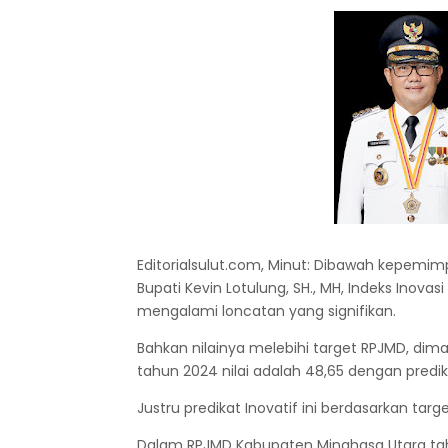
Editorialsulut.com, Minut: Dibawah kepemimp
Bupati Kevin Lotulung, SH., MH, Indeks Inov
mengalami loncatan yang signifikan.
Bahkan nilainya melebihi target RPJMD, dim
tahun 2024 nilai adalah 48,65 dengan predika
Justru predikat Inovatif ini berdasarkan tar
Dalam RPJMD Kabupaten Minahasa Utara tahu