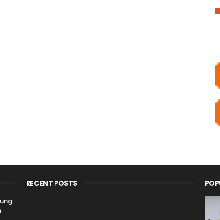
RECENT POSTS
POP
kung
n