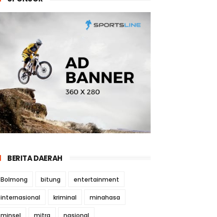
BERITA DAERAH
Bolmong
bitung
entertainment
internasional
kriminal
minahasa
minsel
mitra
nasional