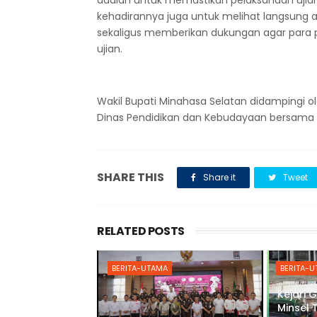
adalah untuk memastikan pelaksanaan ujian d
kehadirannya juga untuk melihat langsung 
sekaligus memberikan dukungan agar para
ujian.
Wakil Bupati Minahasa Selatan didampingi o
Dinas Pendidikan dan Kebudayaan bersama 
SHARE THIS
Share it
Tweet
RELATED POSTS
BERITA-UTAMA
BERITA-
Kejari 
Minsel 