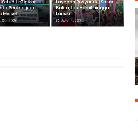
 Ketua Li-Tipikor
Layanan Posyandu, Sasar
inta Periksa juga
Balita, Ibu Hamil hingga
 Minsel
Lansia
 05, 2026
July 14, 2026