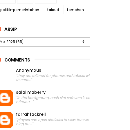
politik-pemerintahan
talaud
tomohon
ARSIP
COMMENTS
Anonymous
"they are tailored for phones and tablets wi
th cont..."
salalimaberry
"in the background, each slot software is co
ntinuou..."
farrahfackrell
"players can open statistics to view the win
ning nu..."