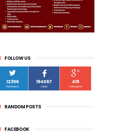
FOLLOW US
12356
194067
419
Followers
Likes
Followers
RANDOM POSTS
FACEBOOK