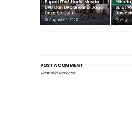
Bupati FDW, Hadiri Musda
Pilkada,
DPD Dan DPC Srikandi Jaga
Sulut M
Desa Se-Sulut
Bawaslu
August 06, 2026
August
POST A COMMENT
Tidak ada komentar