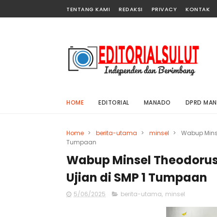
TENTANG KAMI
REDAKSI
PRIVACY
KONTAK
HOME
EDITORIAL
MANADO
DPRD MA
Home
>
berita-utama
>
minsel
>
Wabup Minse
Tumpaan
Wabup Minsel Theodoru
Ujian di SMP 1 Tumpaan
5/06/2025
berita-utama
,
minsel