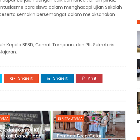
apat berjalan dengan baik dan lancar. Di lain pihak,
antusiasme para siswa dalam menghadapi Ujian Sekolah
 peserta semakin bersemangat dalam melaksanakan
leh Kepala BPBD, Camat Tumpaan, dan Plt. Sekretaris
Jajaran.
Share it
Share it
Pin it
UTAMA
BERITA-UTAMA
I
Geledah Kantor KPU
Terkait Dana Hibah
Pemdes Teep Gelar