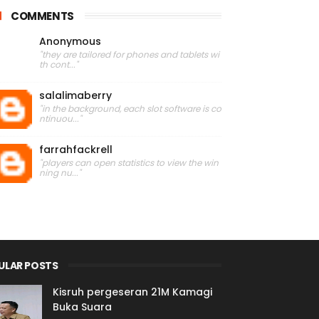
COMMENTS
Anonymous
"they are tailored for phones and tablets wi
th cont..."
salalimaberry
"in the background, each slot software is co
ntinuou..."
farrahfackrell
"players can open statistics to view the win
ning nu..."
ULAR POSTS
Kisruh pergeseran 21M Kamagi
Buka Suara