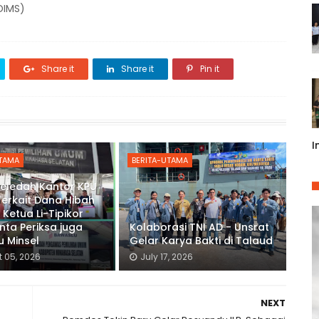
DIMS)
Share it
Share it
Pin it
I
UTAMA
BERITA-UTAMA
Geledah Kantor KPU
Terkait Dana Hibah
 Ketua Li-Tipikor
inta Periksa juga
Kolaborasi TNI AD - Unsrat
 Minsel
Gelar Karya Bakti di Talaud
 05, 2026
July 17, 2026
NEXT