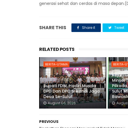
generasi sehat dan cerdas di masa depan.(
SHARE THIS
Share it
Tweet
RELATED POSTS
BERITA-UTAMA
BERITA-
Kejari 
Minsel 
Bupati FDW, Hadiri Musda
Pilkada,
DPD Dan DPC Srikandi Jaga
Sulut M
Desa Se-Sulut
Bawaslu
August 06, 2026
August
PREVIOUS