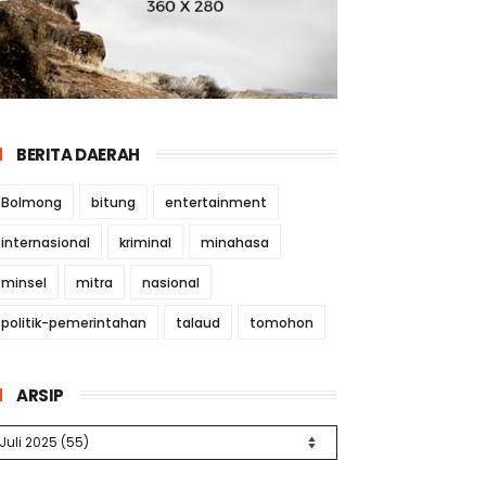
BERITA DAERAH
Bolmong
bitung
entertainment
internasional
kriminal
minahasa
minsel
mitra
nasional
politik-pemerintahan
talaud
tomohon
ARSIP