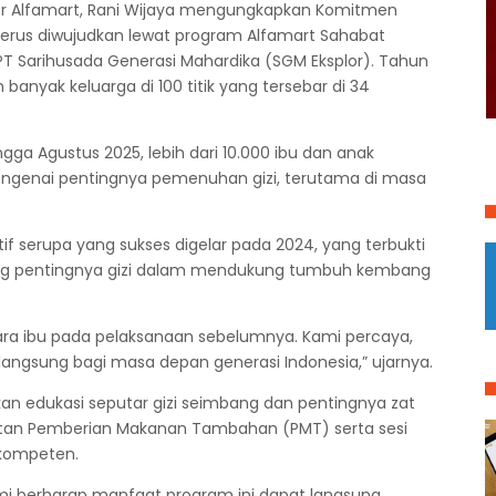
r Alfamart, Rani Wijaya mengungkapkan Komitmen
erus diwujudkan lewat program Alfamart Sahabat
PT Sarihusada Generasi Mahardika (SGM Eksplor). Tahun
banyak keluarga di 100 titik yang tersebar di 34
gga Agustus 2025, lebih dari 10.000 ibu dan anak
ngenai pentingnya pemenuhan gizi, terutama di masa
tif serupa yang sukses digelar pada 2024, yang terbukti
g pentingnya gizi dalam mendukung tumbuh kembang
i para ibu pada pelaksanaan sebelumnya. Kami percaya,
ngsung bagi masa depan generasi Indonesia,” ujarnya.
an edukasi seputar gizi seimbang dan pentingnya zat
iatan Pemberian Makanan Tambahan (PMT) serta sesi
 kompeten.
i berharap manfaat program ini dapat langsung