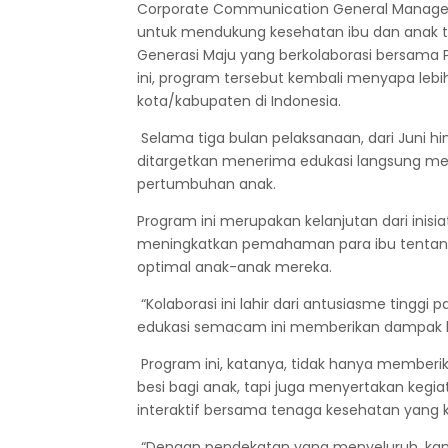
Corporate Communication General Manage
untuk mendukung kesehatan ibu dan anak t
Generasi Maju yang berkolaborasi bersama 
ini, program tersebut kembali menyapa lebih 
kota/kabupaten di Indonesia.
Selama tiga bulan pelaksanaan, dari Juni hin
ditargetkan menerima edukasi langsung me
pertumbuhan anak.
Program ini merupakan kelanjutan dari inisia
meningkatkan pemahaman para ibu tentan
optimal anak-anak mereka.
“Kolaborasi ini lahir dari antusiasme tingg
edukasi semacam ini memberikan dampak la
Program ini, katanya, tidak hanya memberik
besi bagi anak, tapi juga menyertakan keg
interaktif bersama tenaga kesehatan yang
“Dengan pendekatan yang menyeluruh, kam