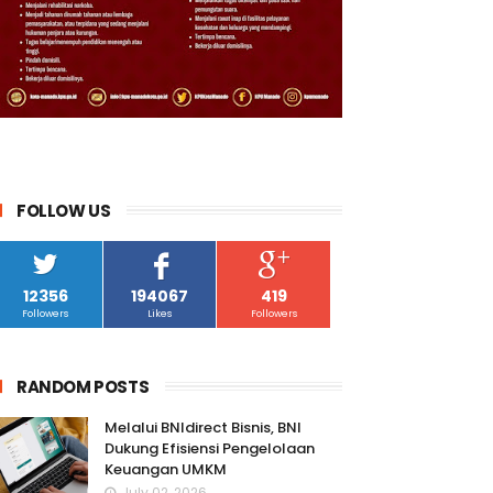
FOLLOW US
12356
194067
419
Followers
Likes
Followers
RANDOM POSTS
Melalui BNIdirect Bisnis, BNI
Dukung Efisiensi Pengelolaan
Keuangan UMKM
July 02, 2026