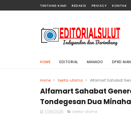
TENTANG KAMI
REDAKSI
PRIVACY
KONTAK
HOME
EDITORIAL
MANADO
DPRD MA
Home
>
berita-utama
>
Alfamart Sahabat Gen
Alfamart Sahabat Genera
Tondegesan Dua Minah
7/09/2025
berita-utama