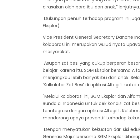
dirasakan oleh para ibu dan anak,” lanjutnya.
Dukungan penuh terhadap program ini juga 
Eksplor).
Vice President General Secretary Danone I
kolaborasi ini merupakan wujud nyata upa
masyarakat.
Asupan zat besi yang cukup berperan besa
belajar. Karena itu, SGM Eksplor bersama Al
menjangkau lebih banyak ibu dan anak. Sela
‘Kalkulator Zat Besi’ di aplikasi Alfagift un
"Melalui kolaborasi ini, SGM Eksplor dan A
Bunda di Indonesia untuk cek kondisi zat besi
terintegrasi dengan aplikasi Alfagift. Kolabo
mendorong upaya preventif terhadap kekuran
Dengan menyatukan kekuatan dari sisi eduka
Generasi Maju” bersama SGM Eksplor diha