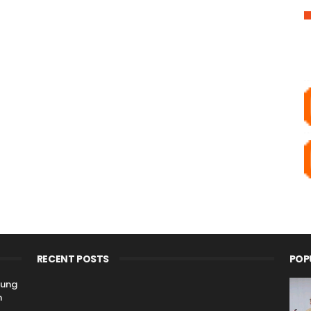
RECENT POSTS
POP
kung
n