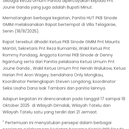
Sebagai ketua Umum Panitia dipercayakan kepada Pnt
Joune Ganda yang juga adalah Bupati Minut.
Mematangkan berbagai kegiatan, Panitia HUT PKB Sinode
GMIM melaksanakan Rapat bertempat di Villa Telagarae,
Senin (18/8/2025).
Rapat tersebut dihadiri Ketua PKB Sinode GMIM Pnt Maurits
Mantiri, Sekretaris Pnt Reza Rumambi, Wakil Ketua Pnt
Rommy Pondaag, Anggota Komisi PKB Sinode dr Denny
Ngantung serta dari Panitia pelaksana Ketua Umum Pnt
Joune Ganda , Wakil Ketua Umum Pnt Hendri Walukow, Ketua
Harian Pnt Aron Wagey, bendahara Only Mongkau,
Koordinator Perlengkapan Steven Longdong, koordinator
Seksi Usaha Dana Isak Tambani dan panitia lainnya.
Adapun kegiatan ini direncanakan pada tanggal 17 sampai 19
Oktober 2025 di Wilayah Dimalak, Wilayah Tatelu dan
Wilayah Tatelu satu yang terdiri dari 21 Jemaat.
" Pertemuan ini menyatukan persepsi dalam berbagai