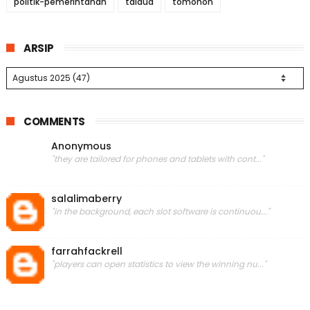
politik-pemerintahan
talaud
tomohon
ARSIP
COMMENTS
Anonymous
"they are tailored for phones and tablets with cont..."
salalimaberry
"in the background, each slot software is continuou..."
farrahfackrell
"players can open statistics to view the winning nu..."