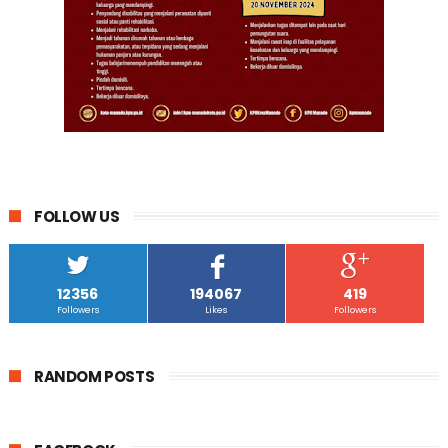
FOLLOW US
12356
194067
419
Followers
Likes
Followers
RANDOM POSTS