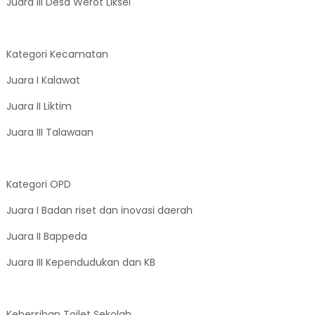
Juara III Desa Werot Liksel
Kategori Kecamatan
Juara I Kalawat
Juara II Liktim
Juara III Talawaan
Kategori OPD
Juara I Badan riset dan inovasi daerah
Juara II Bappeda
Juara III Kependudukan dan KB
Kebersihan Toilet Sekolah