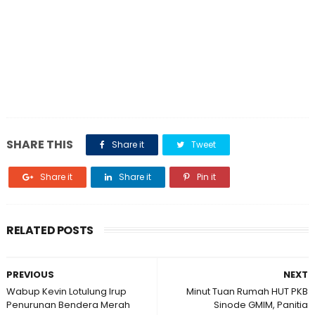
SHARE THIS
Share it
Tweet
Share it
Share it
Pin it
RELATED POSTS
PREVIOUS
NEXT
Wabup Kevin Lotulung Irup
Minut Tuan Rumah HUT PKB
Penurunan Bendera Merah
Sinode GMIM, Panitia