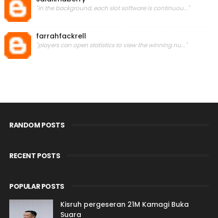
"in the background, each slot software is continuou..."
farrahfackrell
"players can open statistics to view the winning nu..."
RANDOM POSTS
RECENT POSTS
POPULAR POSTS
Kisruh pergeseran 21M Kamagi Buka
Suara