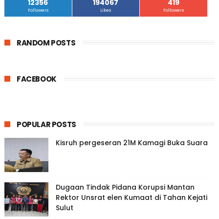
12356
194067
419
Followers
Likes
Followers
RANDOM POSTS
FACEBOOK
POPULAR POSTS
Kisruh pergeseran 21M Kamagi Buka Suara
Dugaan Tindak Pidana Korupsi Mantan
Rektor Unsrat elen Kumaat di Tahan Kejati
Sulut