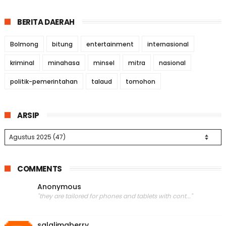
BERITA DAERAH
Bolmong
bitung
entertainment
internasional
kriminal
minahasa
minsel
mitra
nasional
politik-pemerintahan
talaud
tomohon
ARSIP
COMMENTS
Anonymous
"they are tailored for phones and tablets with cont..."
salalimaberry