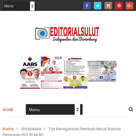
HOME
Home
>
Unlabelled
>
Tos Kenegaraan Pemkab Minut Warnai
Perayaan HUT RI ke 80