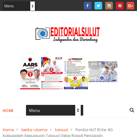
HOME
Home
>
berita-utama
>
talaud
>
Panitia HUT RI Ke-80
Kabupaten Kepulauan Talaud Gelar Rapat Persiapan