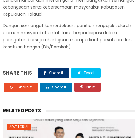
berjalan lancar dan meriah guna membangkitkan semangat
kebangsaan serta kebersamaan masyarakat Kabupaten
Kepulauan Talaud.
Dengan semangat kemerdekaan, panitia mengajak seluruh
elemen masyarakat untuk turut berpartisipasi dalam
peringatan bersejarah ini guna memperkuat persatuan dan
kesatuan bangsa.(Db/Pemkab)
SHARE THIS
Share it
Tweet
Share it
Share it
Pin it
RELATED POSTS
ADVETORIAL