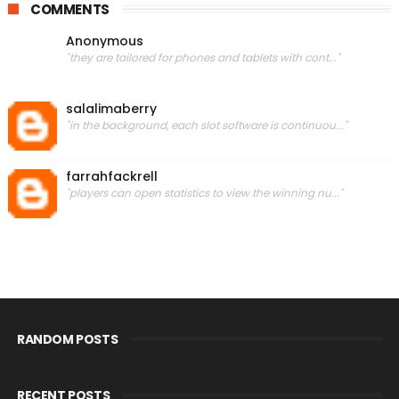
COMMENTS
Anonymous
"they are tailored for phones and tablets with cont..."
salalimaberry
"in the background, each slot software is continuou..."
farrahfackrell
"players can open statistics to view the winning nu..."
RANDOM POSTS
RECENT POSTS