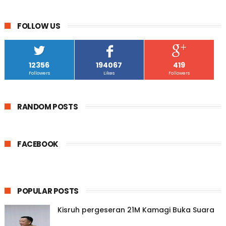
FOLLOW US
12356
194067
419
Followers
Likes
Followers
RANDOM POSTS
FACEBOOK
POPULAR POSTS
Kisruh pergeseran 21M Kamagi Buka Suara