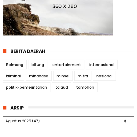
BERITA DAERAH
Bolmong
bitung
entertainment
internasional
kriminal
minahasa
minsel
mitra
nasional
politik-pemerintahan
talaud
tomohon
ARSIP