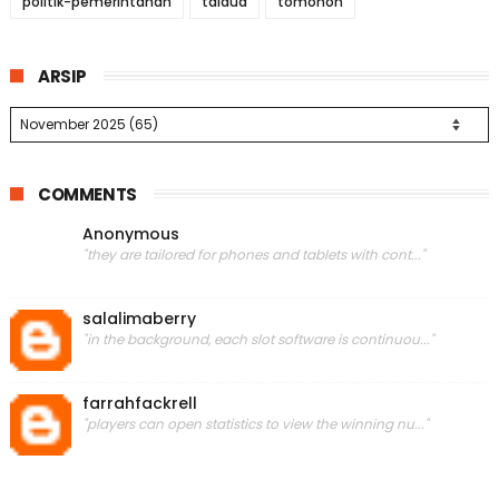
politik-pemerintahan
talaud
tomohon
ARSIP
COMMENTS
Anonymous
"they are tailored for phones and tablets with cont..."
salalimaberry
"in the background, each slot software is continuou..."
farrahfackrell
"players can open statistics to view the winning nu..."