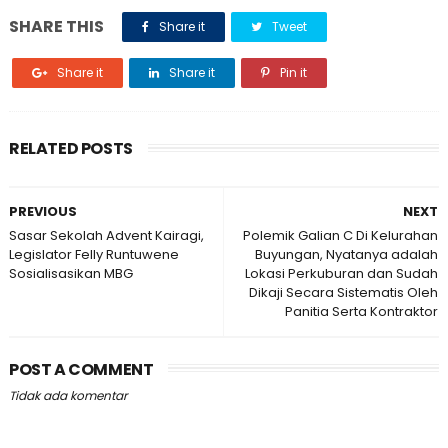
SHARE THIS
Share it
Tweet
Share it
Share it
Pin it
RELATED POSTS
PREVIOUS
NEXT
Sasar Sekolah Advent Kairagi,
Polemik Galian C Di Kelurahan
Legislator Felly Runtuwene
Buyungan, Nyatanya adalah
Sosialisasikan MBG
Lokasi Perkuburan dan Sudah
Dikaji Secara Sistematis Oleh
Panitia Serta Kontraktor
POST A COMMENT
Tidak ada komentar