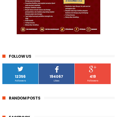
FOLLOW US
12356
194067
419
Followers
Likes
Followers
RANDOM POSTS