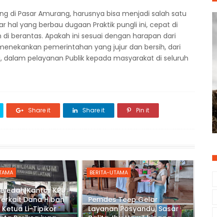
g di Pasar Amurang, harusnya bisa menjadi salah satu
r hal yang berbau dugaan Praktik pungli ini, cepat di
 di berantas. Apakah ini sesuai dengan harapan dari
menekankan pemerintahan yang jujur dan bersih, dari
ng, dalam pelayanan Publik kepada masyarakat di seluruh
Share it
Share it
Pin it
UTAMA
BERITA-UTAMA
Geledah Kantor KPU
Terkait Dana Hibah
Pemdes Teep Gelar
 Ketua Li-Tipikor
Layanan Posyandu, Sasar