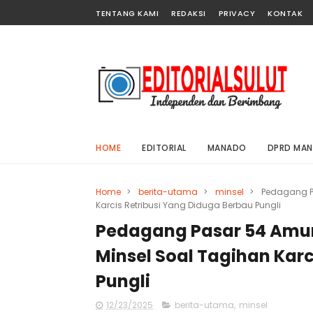
TENTANG KAMI
REDAKSI
PRIVACY
KONTAK
HOME
EDITORIAL
MANADO
DPRD MA
Home
>
berita-utama
>
minsel
>
Pedagang P
Karcis Retribusi Yang Diduga Berbau Pungli
Pedagang Pasar 54 Amur
Minsel Soal Tagihan Karc
Pungli
12/23/2025
berita-utama
,
minsel