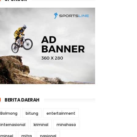
BERITA DAERAH
Bolmong
bitung
entertainment
internasional
kriminal
minahasa
minsel
mitra
nasional