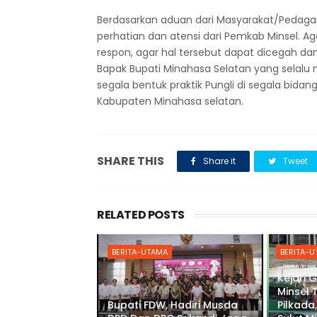
Berdasarkan aduan dari Masyarakat/Pedagan
perhatian dan atensi dari Pemkab Minsel. Aga
respon, agar hal tersebut dapat dicegah dan
Bapak Bupati Minahasa Selatan yang selalu 
segala bentuk praktik Pungli di segala bida
Kabupaten Minahasa selatan.
SHARE THIS
Share it
Tweet
RELATED POSTS
BERITA-UTAMA
BERITA-
Kejari 
Minsel 
Bupati FDW, Hadiri Musda
Pilkada,