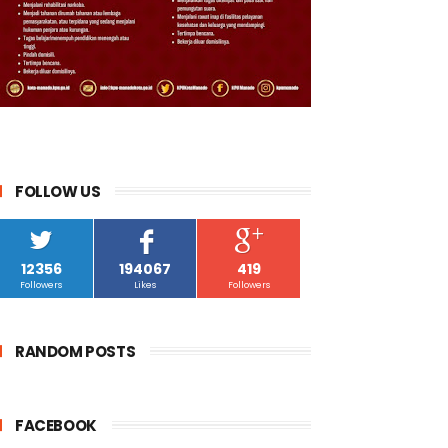
FOLLOW US
12356
194067
419
Followers
Likes
Followers
RANDOM POSTS
FACEBOOK