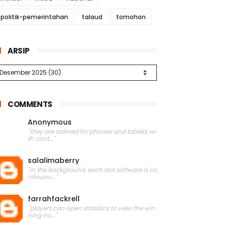
politik-pemerintahan
talaud
tomohon
ARSIP
COMMENTS
Anonymous
"they are tailored for phones and tablets wi
th cont..."
salalimaberry
"in the background, each slot software is co
ntinuou..."
farrahfackrell
"players can open statistics to view the win
ning nu..."