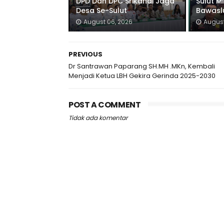
DPD Dan DPC Srikandi Jaga
Sulut M
Desa Se-Sulut
Bawaslu
August 06, 2026
August
PREVIOUS
Dr Santrawan Paparang SH.MH .MKn, Kembali
Menjadi Ketua LBH Gekira Gerinda 2025-2030
POST A COMMENT
Tidak ada komentar