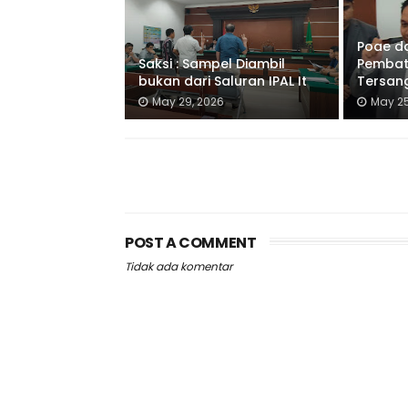
Poae d
Saksi : Sampel Diambil
Pembat
bukan dari Saluran IPAL It
Tersan
May 29, 2026
May 25
POST A COMMENT
Tidak ada komentar