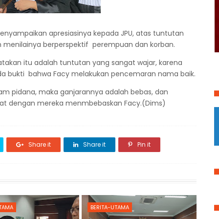
enyampaikan apresiasinya kepada JPU, atas tuntutan
n menilainya berperspektif perempuan dan korban.
akan itu adalah tuntutan yang sangat wajar, karena
k ada bukti bahwa Facy melakukan pencemaran nama baik.
kam pidana, maka ganjarannya adalah bebas, dan
apat dengan mereka menmbebaskan Facy.(Dims)
Share it
Share it
Pin it
UTAMA
BERITA-UTAMA