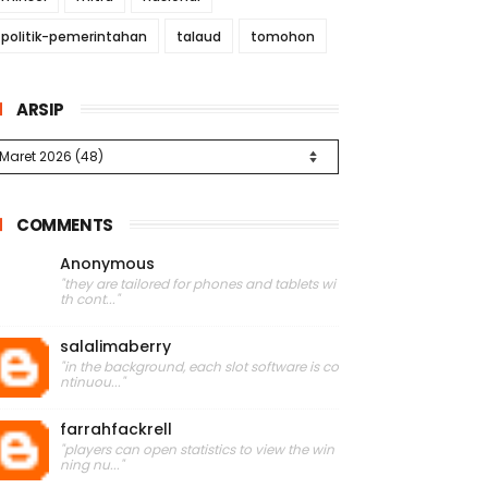
politik-pemerintahan
talaud
tomohon
ARSIP
COMMENTS
Anonymous
"they are tailored for phones and tablets wi
th cont..."
salalimaberry
"in the background, each slot software is co
ntinuou..."
farrahfackrell
"players can open statistics to view the win
ning nu..."