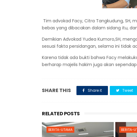
Tim advokad Facy, Citra Tangkudung, SH, m
bebas yang dibacakan dalam sidang itu, da
Demikian Advokad Yudea Kumoro,SH, mengat
sesuai fakta persidangan, selama ini tida
Karena tidak ada bukti bahwa Facy melaku
berharap majelis hakim juga akan sepend
SHARE THIS
Share it
Tweet
RELATED POSTS
BERITA-UTAMA
BERITA-