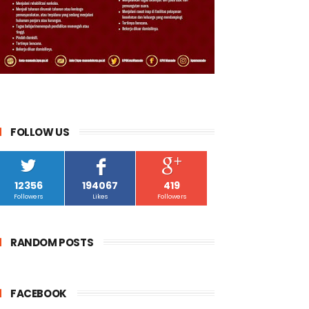
FOLLOW US
12356
194067
419
Followers
Likes
Followers
RANDOM POSTS
FACEBOOK