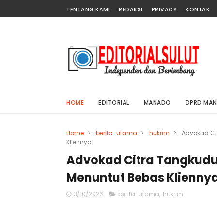
TENTANG KAMI
REDAKSI
PRIVACY
KONTAK
HOME
EDITORIAL
MANADO
DPRD MA
Home
>
berita-utama
>
hukrim
>
Advokad Ci
Kliennya
Advokad Citra Tangkudu
Menuntut Bebas Klienny
3/10/2026
berita-utama
,
hukrim