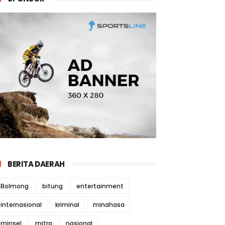
BERITA DAERAH
Bolmong
bitung
entertainment
internasional
kriminal
minahasa
minsel
mitra
nasional