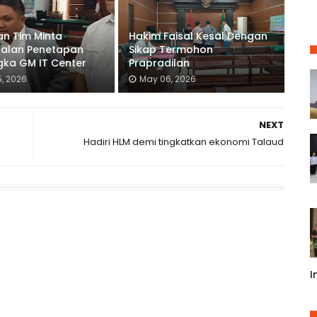
an Tim Minta
Hakim Faisal Kesal Dengan
alan Penetapan
Sikap Termohon
gka GM IT Center
Prapradilan
, 2026
May 06, 2026
NEXT
Hadiri HLM demi tingkatkan ekonomi Talaud
I