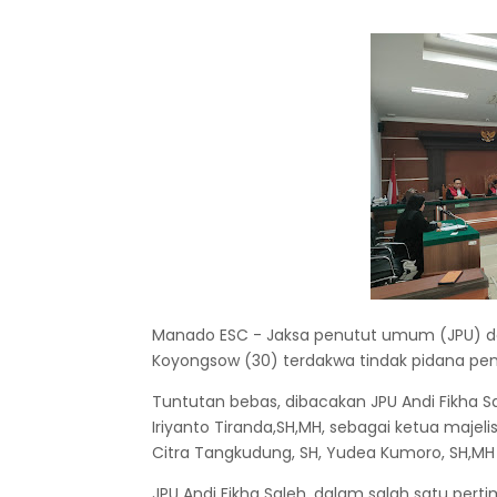
Manado ESC - Jaksa penutut umum (JPU) dar
Koyongsow (30) terdakwa tindak pidana p
Tuntutan bebas, dibacakan JPU Andi Fikha 
Iriyanto Tiranda,SH,MH, sebagai ketua majel
Citra Tangkudung, SH, Yudea Kumoro, SH,MH
JPU Andi Fikha Saleh, dalam salah satu p