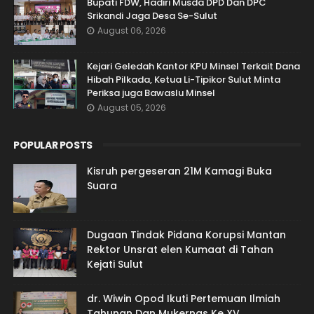
Bupati FDW, Hadiri Musda DPD Dan DPC
Srikandi Jaga Desa Se-Sulut
August 06, 2026
Kejari Geledah Kantor KPU Minsel Terkait Dana
Hibah Pilkada, Ketua Li-Tipikor Sulut Minta
Periksa juga Bawaslu Minsel
August 05, 2026
POPULAR POSTS
Kisruh pergeseran 21M Kamagi Buka
Suara
Dugaan Tindak Pidana Korupsi Mantan
Rektor Unsrat elen Kumaat di Tahan
Kejati Sulut
dr. Wiwin Opod Ikuti Pertemuan Ilmiah
Tahunan Dan Mukernas Ke XV