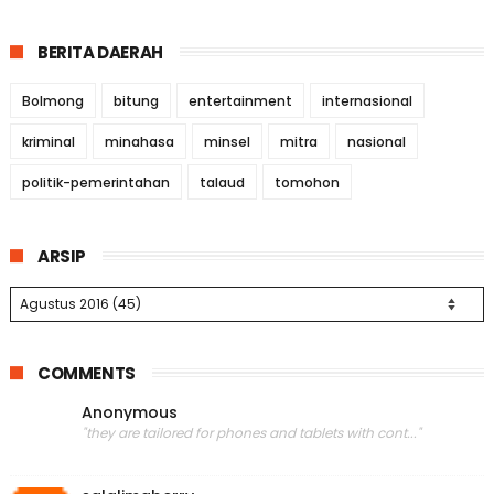
BERITA DAERAH
Bolmong
bitung
entertainment
internasional
kriminal
minahasa
minsel
mitra
nasional
politik-pemerintahan
talaud
tomohon
ARSIP
COMMENTS
Anonymous
"they are tailored for phones and tablets with cont..."