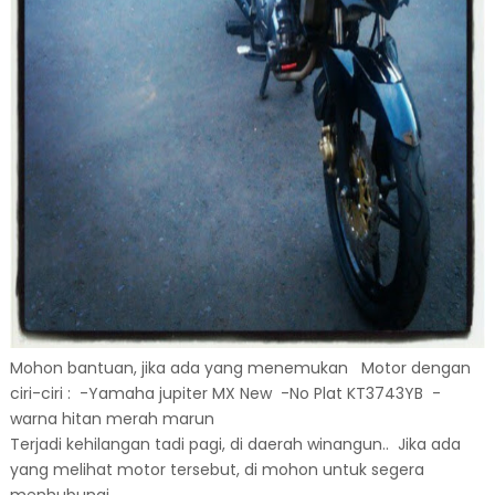
Mohon bantuan, jika ada yang menemukan Motor dengan
ciri-ciri : -Yamaha jupiter MX New -No Plat KT3743YB -
warna hitan merah marun
Terjadi kehilangan tadi pagi, di daerah winangun.. Jika ada
yang melihat motor tersebut, di mohon untuk segera