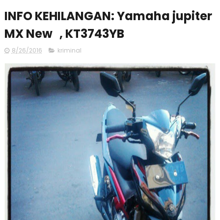
INFO KEHILANGAN: Yamaha jupiter
MX New , KT3743YB
8/26/2016
kriminal