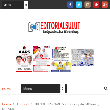
HOME
Home
>
kriminal
>
INFO KEHILANGAN: Yamaha jupiter MX New ,
KT3743YB