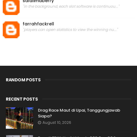
salalimaberry
"in the background, each slot software is continuou..."
farrahfackrell
"players can open statistics to view the winning nu..."
RANDOM POSTS
RECENT POSTS
Drag Race Maut di Upai, Tanggungjawab
Siapa?
August 10, 2026