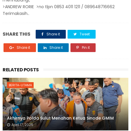
menhubungi,
>ANDREW RORIE >no tlpn 0853 4011 1211 / 089648716662
Terimakasih..
SHARE THIS
Share it
Tweet
Share it
Share it
Pin it
RELATED POSTS
BERITA-UTAMA
Akhirnya Polda Sulut Menahan Ketua Sinode GMIM
April 17, 2025