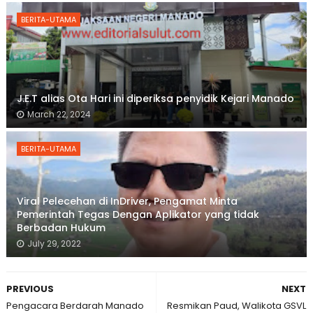
BERITA-UTAMA
J.E.T alias Ota Hari ini diperiksa penyidik Kejari Manado
March 22, 2024
BERITA-UTAMA
Viral Pelecehan di InDriver, Pengamat Minta
Pemerintah Tegas Dengan Aplikator yang tidak
Berbadan Hukum
July 29, 2022
PREVIOUS
NEXT
Pengacara Berdarah Manado
Resmikan Paud, Walikota GSVL