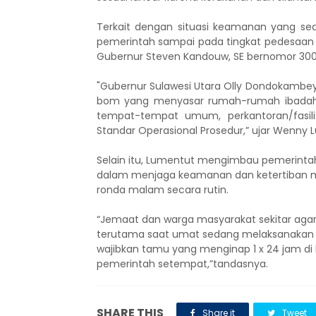
Terkait dengan situasi keamanan yang se
pemerintah sampai pada tingkat pedesaan 
Gubernur Steven Kandouw, SE bernomor 30
"Gubernur Sulawesi Utara Olly Dondokambey
bom yang menyasar rumah-rumah ibadah d
tempat-tempat umum, perkantoran/fasil
Standar Operasional Prosedur,” ujar Wenny 
Selain itu, Lumentut mengimbau pemerinta
dalam menjaga keamanan dan ketertiban m
ronda malam secara rutin.
“Jemaat dan warga masyarakat sekitar ag
terutama saat umat sedang melaksanakan 
wajibkan tamu yang menginap 1 x 24 jam di
pemerintah setempat,”tandasnya.
SHARE THIS
Share it
Tweet