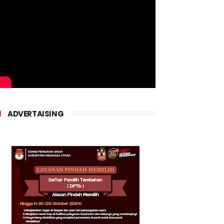
ADVERTAISING
h
a
n