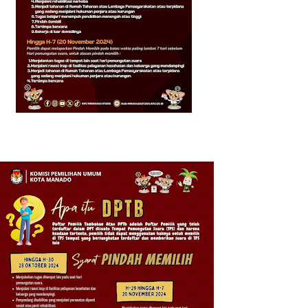
n
l
r
i
n