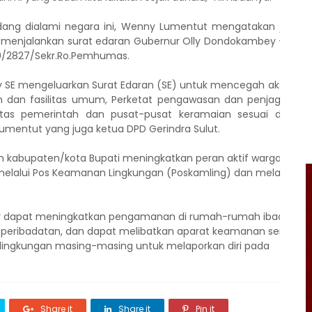
dang dialami negara ini, Wenny Lumentut mengatakan jajara
menjalankan surat edaran Gubernur Olly Dondokambey - Waki
0/2827/Sekr.Ro.Pemhumas.
 SE mengeluarkan Surat Edaran (SE) untuk mencegah aksi tero
an fasilitas umum, Perketat pengawasan dan penjagaan d
itas pemerintah dan pusat-pusat keramaian sesuai denga
Lumentut yang juga ketua DPD Gerindra Sulut.
h kabupaten/kota Bupati meningkatkan peran aktif warga
elalui Pos Keamanan Lingkungan (Poskamling) dan melakukan
ar dapat meningkatkan pengamanan di rumah-rumah ibadah
peribadatan, dan dapat melibatkan aparat keamanan serta
 lingkungan masing-masing untuk melaporkan diri pada
Share it
Share it
Pin it