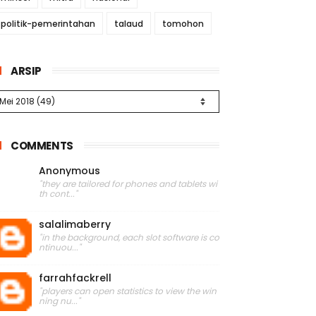
politik-pemerintahan
talaud
tomohon
ARSIP
COMMENTS
Anonymous
"they are tailored for phones and tablets wi
th cont..."
salalimaberry
"in the background, each slot software is co
ntinuou..."
farrahfackrell
"players can open statistics to view the win
ning nu..."