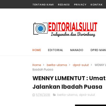
TENTANG KAMI
REDAKSI
PRIVACY
KONTAK
HOME
EDITORIAL
MANADO
DPRD MA
Home
>
berita-utama
>
dprd-sulut
>
WENNY L
Ibadah Puasa
WENNY LUMENTUT : Umat 
Jalankan Ibadah Puasa
5/16/2018
berita-utama
,
dprd-sulut