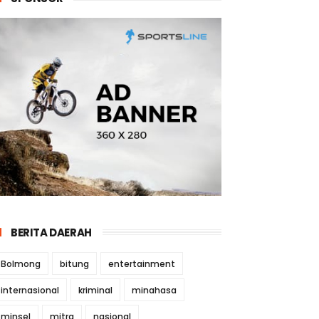
BERITA DAERAH
Bolmong
bitung
entertainment
internasional
kriminal
minahasa
minsel
mitra
nasional