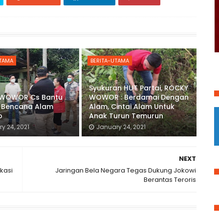
UTAMA
BERITA-UTAMA
Syukuran HUT Partai, ROCKY
WOWOR Cs Bantu
WOWOR : Berdamai Dengan
 Bencana Alam
Alam, Cintai Alam Untuk
o
Anak Turun Temurun
y 24, 2021
January 24, 2021
NEXT
kasi
Jaringan Bela Negara Tegas Dukung Jokowi
Berantas Teroris