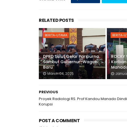
RELATED POSTS
BERITA-UTAMA
BERITA-
DPRD Sulut Gelar Paripurna
ROCKY 
Sambut Gubernur-Wagub
Korban
Baru
Manad
March 04, 2025
Januar
PREVIOUS
Proyek Radiologi RS. Prof Kandou Manado Diindi
Korupsi
POST A COMMENT