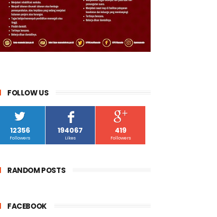
FOLLOW US
12356
194067
419
Followers
Likes
Followers
RANDOM POSTS
FACEBOOK