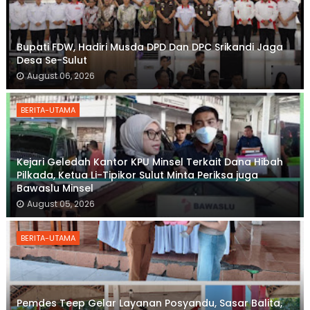
Bupati FDW, Hadiri Musda DPD Dan DPC Srikandi Jaga
Desa Se-Sulut
August 06, 2026
BERITA-UTAMA
Kejari Geledah Kantor KPU Minsel Terkait Dana Hibah
Pilkada, Ketua Li-Tipikor Sulut Minta Periksa juga
Bawaslu Minsel
August 05, 2026
BERITA-UTAMA
Pemdes Teep Gelar Layanan Posyandu, Sasar Balita,