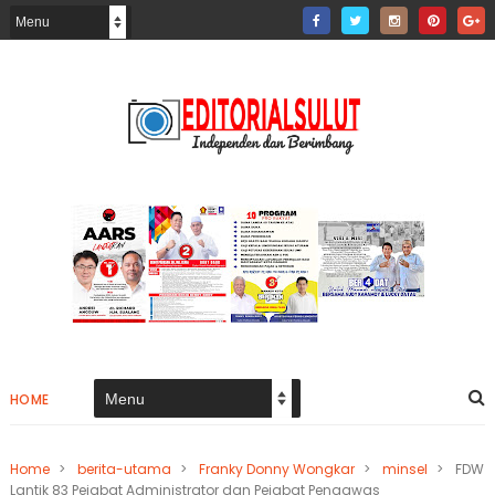
HOME
Home
>
berita-utama
>
Franky Donny Wongkar
>
minsel
>
FDW
Lantik 83 Pejabat Administrator dan Pejabat Pengawas