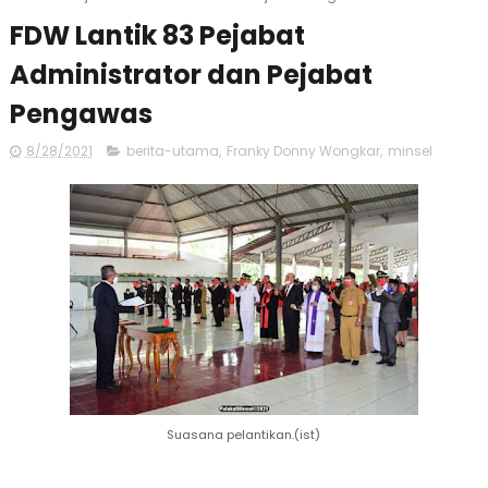
FDW Lantik 83 Pejabat
Administrator dan Pejabat
Pengawas
8/28/2021
berita-utama
,
Franky Donny Wongkar
,
minsel
Suasana pelantikan.(ist)