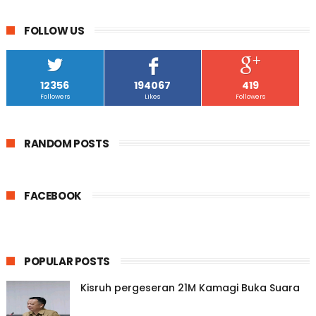
FOLLOW US
12356
194067
419
Followers
Likes
Followers
RANDOM POSTS
FACEBOOK
POPULAR POSTS
Kisruh pergeseran 21M Kamagi Buka Suara