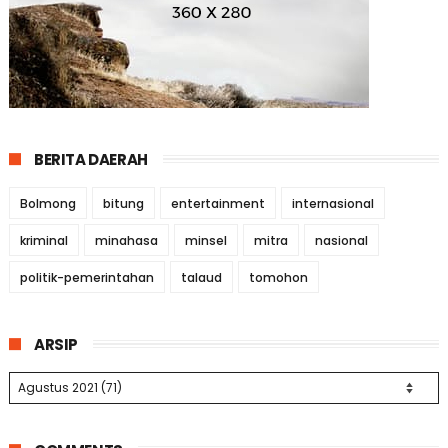
BERITA DAERAH
Bolmong
bitung
entertainment
internasional
kriminal
minahasa
minsel
mitra
nasional
politik-pemerintahan
talaud
tomohon
ARSIP