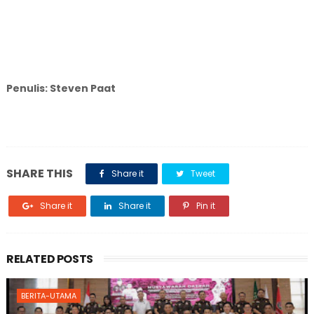
Penulis: Steven Paat
SHARE THIS
Share it
Tweet
Share it
Share it
Pin it
RELATED POSTS
BERITA-UTAMA