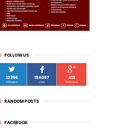
FOLLOW US
12356
194067
419
Followers
Likes
Followers
RANDOM POSTS
FACEBOOK