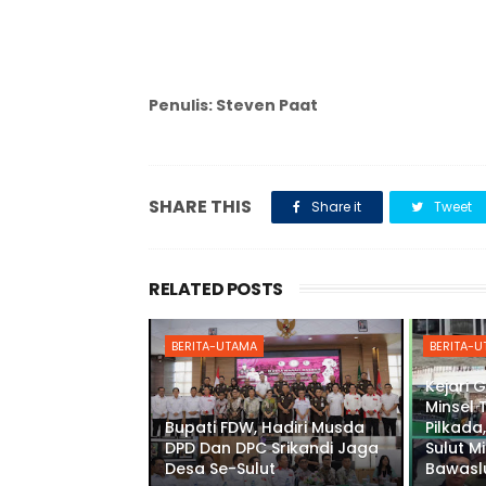
Penulis: Steven Paat
SHARE THIS
Share it
Tweet
RELATED POSTS
BERITA-UTAMA
BERITA-
Kejari 
Minsel 
Bupati FDW, Hadiri Musda
Pilkada,
DPD Dan DPC Srikandi Jaga
Sulut M
Desa Se-Sulut
Bawaslu