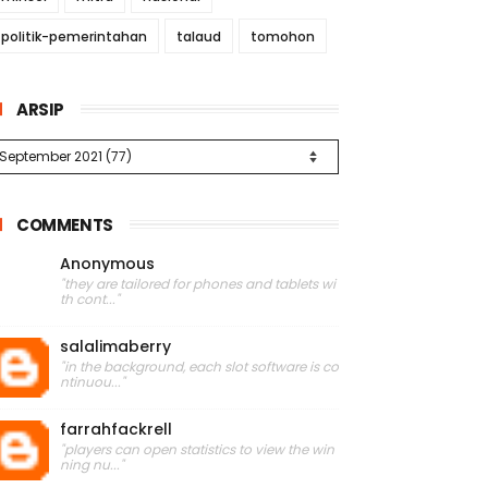
politik-pemerintahan
talaud
tomohon
ARSIP
COMMENTS
Anonymous
"they are tailored for phones and tablets wi
th cont..."
salalimaberry
"in the background, each slot software is co
ntinuou..."
farrahfackrell
"players can open statistics to view the win
ning nu..."