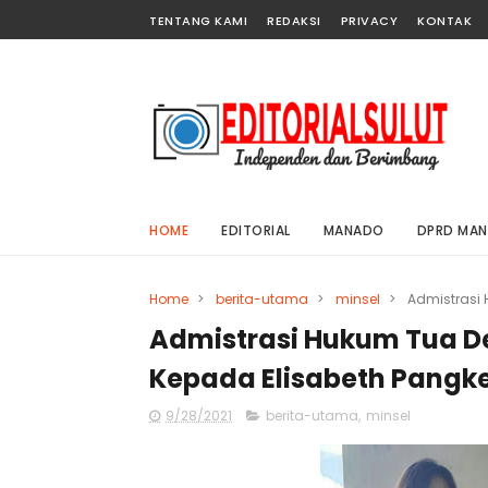
TENTANG KAMI
REDAKSI
PRIVACY
KONTAK
HOME
EDITORIAL
MANADO
DPRD MA
Home
>
berita-utama
>
minsel
>
Admistrasi 
Admistrasi Hukum Tua D
Kepada Elisabeth Pangk
9/28/2021
berita-utama
,
minsel