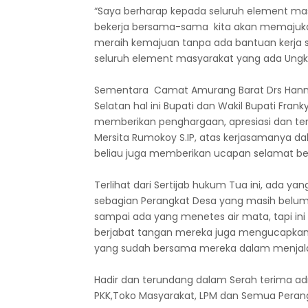
“Saya berharap kepada seluruh element ma
bekerja bersama-sama kita akan memajukan
meraih kemajuan tanpa ada bantuan kerja s
seluruh element masyarakat yang ada Ungka
Sementara Camat Amurang Barat Drs Hanny
Selatan hal ini Bupati dan Wakil Bupati Fra
memberikan penghargaan, apresiasi dan te
Mersita Rumokoy S.IP, atas kerjasamanya d
beliau juga memberikan ucapan selamat be
Terlihat dari Sertijab hukum Tua ini, ada ya
sebagian Perangkat Desa yang masih belum
sampai ada yang menetes air mata, tapi ini
berjabat tangan mereka juga mengucapkan
yang sudah bersama mereka dalam menjalan
Hadir dan terundang dalam Serah terima adm
PKK,Toko Masyarakat, LPM dan Semua Perang