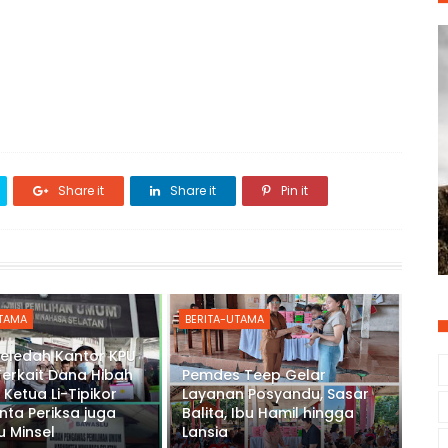
Share it
Share it
Pin it
UTAMA
BERITA-UTAMA
Geledah Kantor KPU
Terkait Dana Hibah
Pemdes Teep Gelar
 Ketua Li-Tipikor
Layanan Posyandu, Sasar
inta Periksa juga
Balita, Ibu Hamil hingga
 Minsel
Lansia