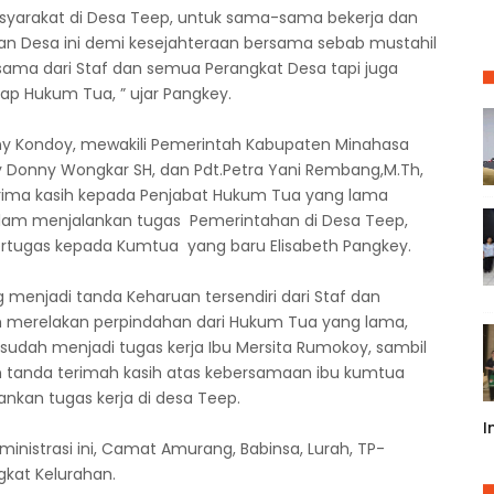
syarakat di Desa Teep, untuk sama-sama bekerja dan
 Desa ini demi kesejahteraan bersama sebab mustahil
ama dari Staf dan semua Perangkat Desa tapi juga
p Hukum Tua, ” ujar Pangkey.
 Kondoy, mewakili Pemerintah Kabupaten Minahasa
nky Donny Wongkar SH, dan Pdt.Petra Yani Rembang,M.Th,
rima kasih kepada Penjabat Hukum Tua yang lama
alam menjalankan tugas Pemerintahan di Desa Teep,
rtugas kepada Kumtua yang baru Elisabeth Pangkey.
ng menjadi tanda Keharuan tersendiri dari Staf dan
 merelakan perpindahan dari Hukum Tua yang lama,
 sudah menjadi tugas kerja Ibu Mersita Rumokoy, sambil
 tanda terimah kasih atas kebersamaan ibu kumtua
kan tugas kerja di desa Teep.
I
inistrasi ini, Camat Amurang, Babinsa, Lurah, TP-
kat Kelurahan.