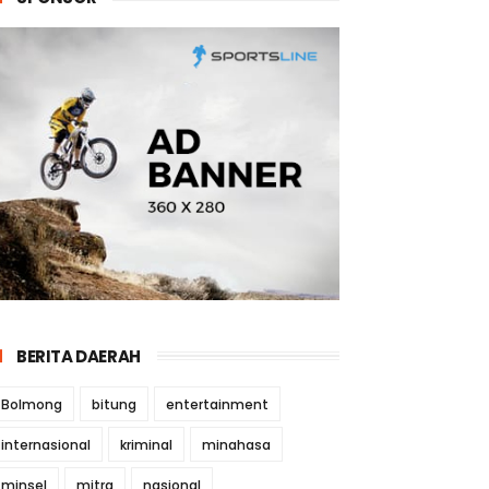
BERITA DAERAH
Bolmong
bitung
entertainment
internasional
kriminal
minahasa
minsel
mitra
nasional