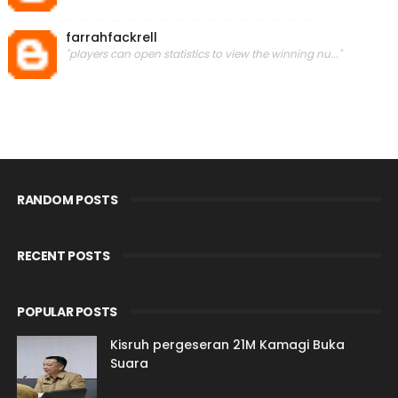
farrahfackrell
"players can open statistics to view the winning nu..."
RANDOM POSTS
RECENT POSTS
POPULAR POSTS
Kisruh pergeseran 21M Kamagi Buka
Suara