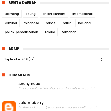
BERITA DAERAH
Bolmong
bitung
entertainment
internasional
kriminal
minahasa
minsel
mitra
nasional
politik-pemerintahan
talaud
tomohon
ARSIP
COMMENTS
Anonymous
"they are tailored for phones and tablets with cont..."
salalimaberry
"in the background, each slot software is continuou..."