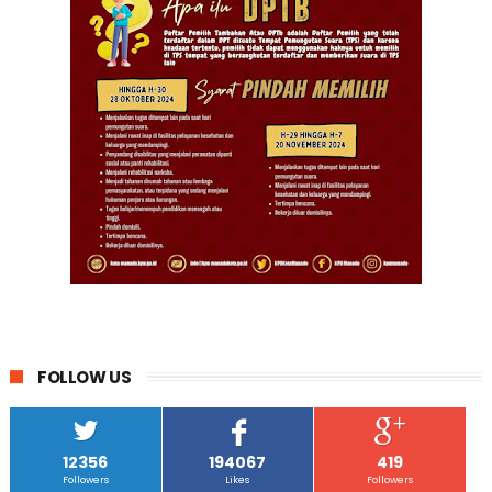
FOLLOW US
12356
194067
419
Followers
Likes
Followers