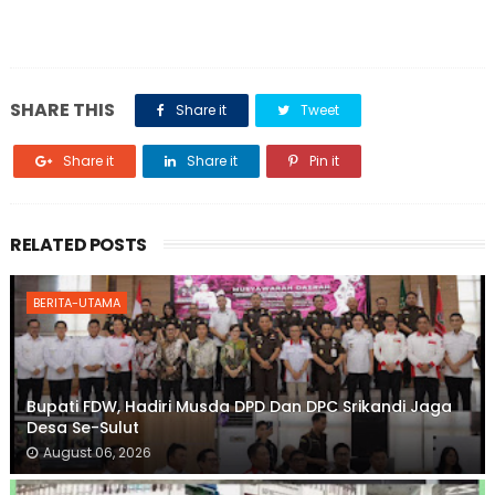
SHARE THIS
Share it
Tweet
Share it
Share it
Pin it
RELATED POSTS
BERITA-UTAMA
Bupati FDW, Hadiri Musda DPD Dan DPC Srikandi Jaga
Desa Se-Sulut
August 06, 2026