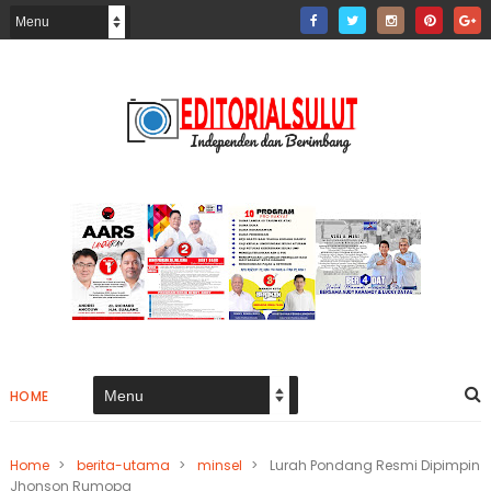
HOME
Home
>
berita-utama
>
minsel
>
Lurah Pondang Resmi Dipimpin
Jhonson Rumopa