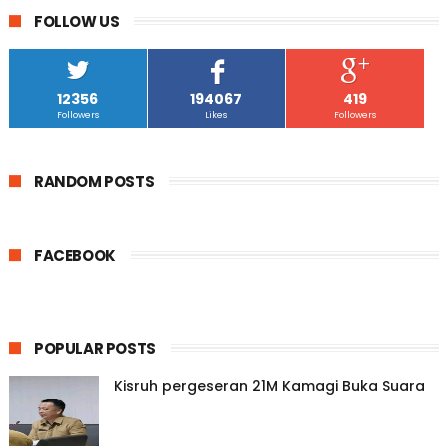
FOLLOW US
12356
194067
419
Followers
Likes
Followers
RANDOM POSTS
FACEBOOK
POPULAR POSTS
Kisruh pergeseran 21M Kamagi Buka Suara