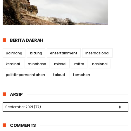
BERITA DAERAH
Bolmong
bitung
entertainment
internasional
kriminal
minahasa
minsel
mitra
nasional
politik-pemerintahan
talaud
tomohon
ARSIP
COMMENTS