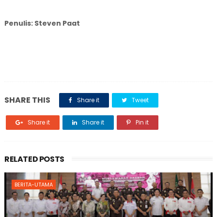
Penulis: Steven Paat
SHARE THIS
Share it
Tweet
Share it
Share it
Pin it
RELATED POSTS
BERITA-UTAMA