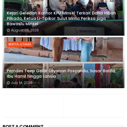
Kejari Geledah Kantor KPU Minsel Terkait Dana Hibah
Pilkada, Ketua Li-Tipikor Sulut Minta Periksa juga
Bawaslu Minsel
August 05, 2026
BERITA-UTAMA
Pemdes Teep Gelar Layanan Posyandu, Sasar Balita,
Ibu Hamil hingga Lansia
July 14, 2026
POST A COMMENT