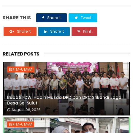
SHARE THIS
Share it
Tweet
Share it
Share it
Pin it
RELATED POSTS
BERITA-UTAMA
Bupati FDW, Hadiri Musda DPD Dan DPC Srikandi Jaga
Desa Se-Sulut
August 06, 2026
BERITA-UTAMA