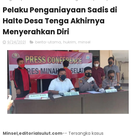
Pelaku Penganiayaan Sadis di
Halte Desa Tenga Akhirnya
Menyerahkan Diri
9/24/2021
berita-utama
,
hukrim
,
minsel
Minsel,editorialsulut.com
-- Tersangka kasus