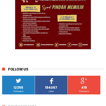
FOLLOW US
12356
194067
419
Followers
Likes
Followers