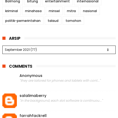
Bolmong
bitung
entertainment
internasional
kriminal
minahasa
minsel
mitra
nasional
politik-pemerintahan
talaud
tomohon
ARSIP
COMMENTS
Anonymous
"they are tailored for phones and tablets with cont..."
salalimaberry
"in the background, each slot software is continuou..."
farrahfackrell