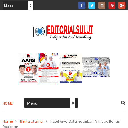
HOME
Home
>
Berita utama
>
Hotel Arya Duta hadirkan Amicoo Italian
Restoran