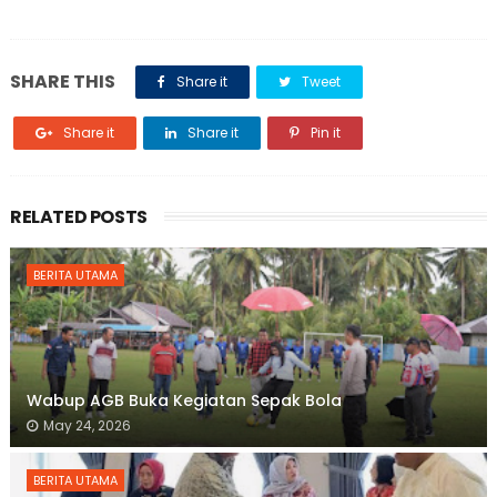
SHARE THIS
Share it
Tweet
Share it
Share it
Pin it
RELATED POSTS
BERITA UTAMA
Wabup AGB Buka Kegiatan Sepak Bola
May 24, 2026
BERITA UTAMA