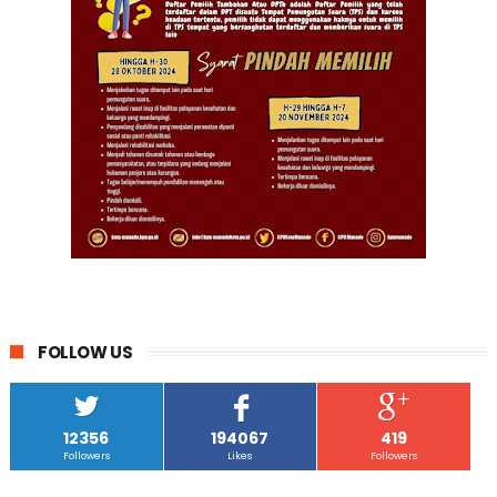
FOLLOW US
12356
194067
419
Followers
Likes
Followers