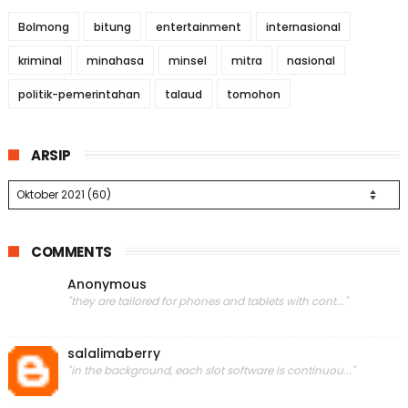
Bolmong
bitung
entertainment
internasional
kriminal
minahasa
minsel
mitra
nasional
politik-pemerintahan
talaud
tomohon
ARSIP
COMMENTS
Anonymous
"they are tailored for phones and tablets with cont..."
salalimaberry
"in the background, each slot software is continuou..."