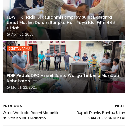
FDW-TK Hadiri Silaturahmi Pemprov Sulut Bersama
Umat Muslim Dalam Rangka Hari Raya Idul Fitri 1446
Hijriah
April 02, 2025
BERITA UTAMA
PDIP Peduli, DPC Minsel Bantu Warga Terkena Musibah
Kebakaran
March 22, 2025
PREVIOUS
NEXT
Wakil Walikota Resmi Melantik
Bupati Franky Pantau Ujian
45 Staf Khusus Manado
Seleksi CASN Minsel